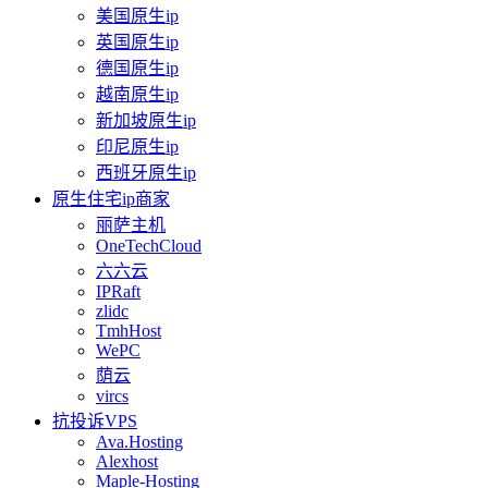
美国原生ip
英国原生ip
德国原生ip
越南原生ip
新加坡原生ip
印尼原生ip
西班牙原生ip
原生住宅ip商家
丽萨主机
OneTechCloud
六六云
IPRaft
zlidc
TmhHost
WePC
荫云
vircs
抗投诉VPS
Ava.Hosting
Alexhost
Maple-Hosting