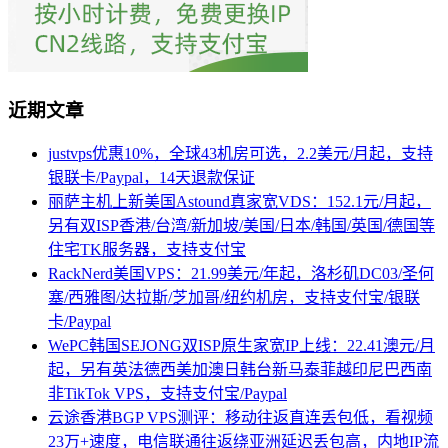
近期文章
justvps优惠10%，全球43机房可选，2.2美元/月起，支持
银联卡/Paypal，14天退款保证
丽萨主机上新美国Astound真家宽VDS：152.1元/月起，
另有双ISP香港/台湾/新加坡/美国/日本/韩国/英国/德国等
住宅TK服务器，支持支付宝
RackNerd美国VPS：21.99美元/年起，洛杉矶DC03/圣何
塞/西雅图/达拉斯/芝加哥/纽约机房，支持支付宝/银联
卡/Paypal
WePC韩国SEJONG双ISP原生家宽IP上线：22.41澳元/月
起，另有英法德西美加澳日韩台新马泰菲越印尼巴西南
非TikTok VPS，支持支付宝/Paypal
云途香港BGP VPS测评：移动往返直连丢包低，看视频
23万+速度，电信联通往返绕亚洲延迟丢包高，内地IP流