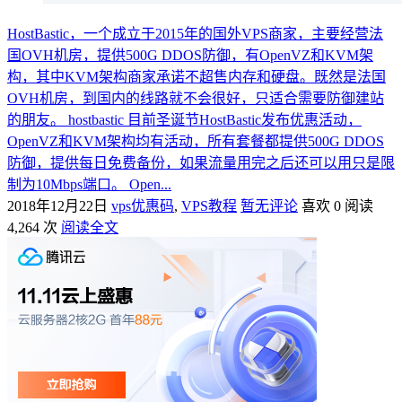
HostBastic，一个成立于2015年的国外VPS商家，主要经营法
国OVH机房，提供500G DDOS防御，有OpenVZ和KVM架
构，其中KVM架构商家承诺不超售内存和硬盘。既然是法国
OVH机房，到国内的线路就不会很好，只适合需要防御建站
的朋友。 hostbastic 目前圣诞节HostBastic发布优惠活动，
OpenVZ和KVM架构均有活动，所有套餐都提供500G DDOS
防御，提供每日免费备份，如果流量用完之后还可以用只是限
制为10Mbps端口。 Open...
2018年12月22日
vps优惠码
,
VPS教程
暂无评论
喜欢 0
阅读
4,264 次
阅读全文