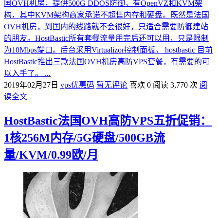
国OVH机房，提供500G DDOS防御，有OpenVZ和KVM架
构，其中KVM架构商家承诺不超售内存和硬盘。既然是法国
OVH机房，到国内的线路就不会很好，只适合需要防御建站
的朋友。HostBastic所有套餐流量用完后还可以用，只是限制
为10Mbps端口。后台采用Virtualizor控制面板。 hostbastic 目前
HostBastic推出三款法国OVH机房高防VPS套餐，有需要的可
以入手了。 ...
2019年02月27日
vps优惠码
暂无评论
喜欢 0
阅读 3,770 次
阅
读全文
HostBastic法国OVH高防VPS五折促销：
1核256M内存/5G硬盘/500GB流
量/KVM/0.99欧/月