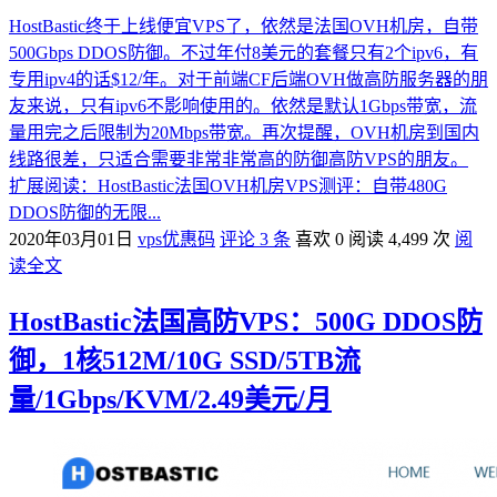
HostBastic终于上线便宜VPS了，依然是法国OVH机房，自带
500Gbps DDOS防御。不过年付8美元的套餐只有2个ipv6，有
专用ipv4的话$12/年。对于前端CF后端OVH做高防服务器的朋
友来说，只有ipv6不影响使用的。依然是默认1Gbps带宽，流
量用完之后限制为20Mbps带宽。再次提醒，OVH机房到国内
线路很差，只适合需要非常非常高的防御高防VPS的朋友。
扩展阅读：HostBastic法国OVH机房VPS测评：自带480G
DDOS防御的无限...
2020年03月01日
vps优惠码
评论 3 条
喜欢 0
阅读 4,499 次
阅
读全文
HostBastic法国高防VPS：500G DDOS防
御，1核512M/10G SSD/5TB流
量/1Gbps/KVM/2.49美元/月