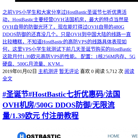
之前VPS小学生和大家分享过HostBastic圣诞节七折优惠活
动，HostBastic主要经营OVH法国机房，最大的特点当然是
OVH自带的防御光环了，现在能打得过OVH自带的480G
DDOS防御的还真没几个。只是OVH到中国大陆的线路一直
比较糟糕，不知道HostBastic的高防VPS的线路具体表现如
何，这里VPS小学生就测试下前几天圣诞节购买的HostBastic
这款月付1.39欧元高防VPS的性能。 配置：1核256M内存、5G
硬盘、500G月流量、KVM...
2019年01月02日
主机测评
暂无评论
喜欢 0
阅读 5,712 次
阅读
全文
#圣诞节#HostBastic七折优惠码/法国
OVH机房/500G DDOS防御/无限流
量/1.39欧元 付注册教程