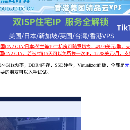
CN2 GIA/日本/荷兰等19个机房可随意切换，49.99美元/季，支持
国CN2 GIA，若被*每15天可以免费换一次IP，12.98美元/月，支持
频率，DDR4内存，SSD硬盘，Virtualizor面板，全部是
无
有需要的朋友可以入手试试。