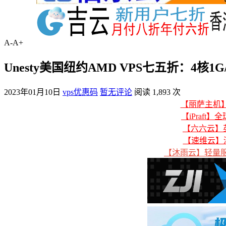
A-
A+
Unesty美国纽约AMD VPS七五折：4核1G/2
2023年01月10日
vps优惠码
暂无评论
阅读 1,893 次
【丽萨主机】美
【iPraft】
【六六云】英
【速维云】
【沐雨云】轻量服务器