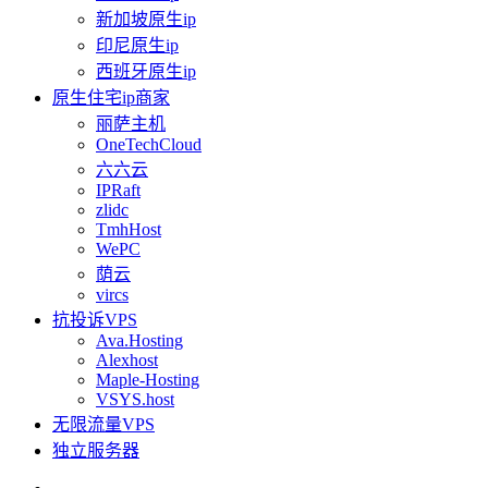
新加坡原生ip
印尼原生ip
西班牙原生ip
原生住宅ip商家
丽萨主机
OneTechCloud
六六云
IPRaft
zlidc
TmhHost
WePC
荫云
vircs
抗投诉VPS
Ava.Hosting
Alexhost
Maple-Hosting
VSYS.host
无限流量VPS
独立服务器