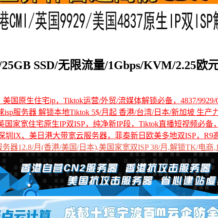
5GB SSD/无限流量/1Gbps/KVM/2.25欧
国原生住宅ip，Tiktok运营/外贸/流媒体解锁必备，4837/9929/C
全球isp服务器 解锁本地Tiktok 5$/月起 香港/台湾/日本/新加坡 生产
国家宽住宅原生IP双ISP，纯净新IP段，Tiktok直播短视频必
深圳IX、美日港大带宽云服务器，菲泰新日欧美多地双ISP，R9
12.8/月(香港/美国/日本),美国家宽双ISP 38/月,解锁TK/电商,1