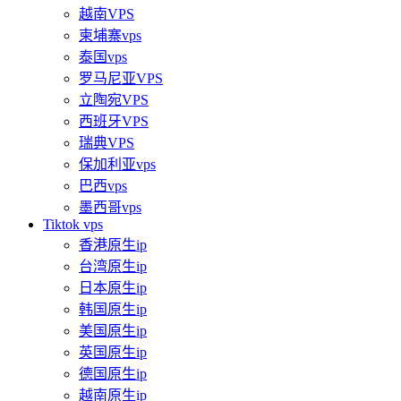
越南VPS
柬埔寨vps
泰国vps
罗马尼亚VPS
立陶宛VPS
西班牙VPS
瑞典VPS
保加利亚vps
巴西vps
墨西哥vps
Tiktok vps
香港原生ip
台湾原生ip
日本原生ip
韩国原生ip
美国原生ip
英国原生ip
德国原生ip
越南原生ip