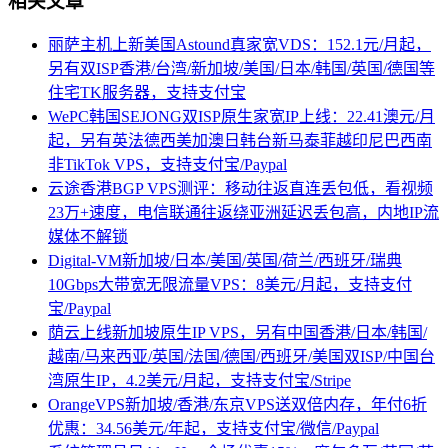
相关文章
丽萨主机上新美国Astound真家宽VDS：152.1元/月起，
另有双ISP香港/台湾/新加坡/美国/日本/韩国/英国/德国等
住宅TK服务器，支持支付宝
WePC韩国SEJONG双ISP原生家宽IP上线：22.41澳元/月
起，另有英法德西美加澳日韩台新马泰菲越印尼巴西南
非TikTok VPS，支持支付宝/Paypal
云途香港BGP VPS测评：移动往返直连丢包低，看视频
23万+速度，电信联通往返绕亚洲延迟丢包高，内地IP流
媒体不解锁
Digital-VM新加坡/日本/美国/英国/荷兰/西班牙/瑞典
10Gbps大带宽无限流量VPS：8美元/月起，支持支付
宝/Paypal
荫云上线新加坡原生IP VPS，另有中国香港/日本/韩国/
越南/马来西亚/英国/法国/德国/西班牙/美国双ISP/中国台
湾原生IP，4.2美元/月起，支持支付宝/Stripe
OrangeVPS新加坡/香港/东京VPS送双倍内存，年付6折
优惠：34.56美元/年起，支持支付宝/微信/Paypal