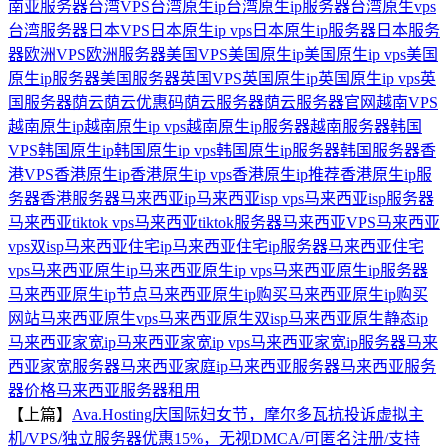
南亚服务器
台湾VPS
台湾原生ip
台湾原生ip服务器
台湾原生vps
台湾服务器
日本VPS
日本原生ip vps
日本原生ip服务器
日本服务
器
欧洲VPS
欧洲服务器
美国VPS
美国原生ip
美国原生ip vps
美国
原生ip服务器
美国服务器
英国VPS
英国原生ip
英国原生ip vps
英
国服务器
荫云
荫云优惠码
荫云服务器
荫云服务器官网
越南VPS
越南原生ip
越南原生ip vps
越南原生ip服务器
越南服务器
韩国
VPS
韩国原生ip
韩国原生ip vps
韩国原生ip服务器
韩国服务器
香
港VPS
香港原生ip
香港原生ip vps
香港原生ip推荐
香港原生ip服
务器
香港服务器
马来西亚ip
马来西亚isp vps
马来西亚isp服务器
马来西亚tiktok vps
马来西亚tiktok服务器
马来西亚VPS
马来西亚
vps双isp
马来西亚住宅ip
马来西亚住宅ip服务器
马来西亚住宅
vps
马来西亚原生ip
马来西亚原生ip vps
马来西亚原生ip服务器
马来西亚原生ip节点
马来西亚原生ip购买
马来西亚原生ip购买
网站
马来西亚原生vps
马来西亚原生双isp
马来西亚原生静态ip
马来西亚家宽ip
马来西亚家宽ip vps
马来西亚家宽ip服务器
马来
西亚家宽服务器
马来西亚家庭ip
马来西亚服务器
马来西亚服务
器价格
马来西亚服务器租用
【上篇】
Ava.Hosting庆国际妇女节，摩尔多瓦抗投诉虚拟主
机/VPS/独立服务器优惠15%，无视DMCA/可匿名注册/支持