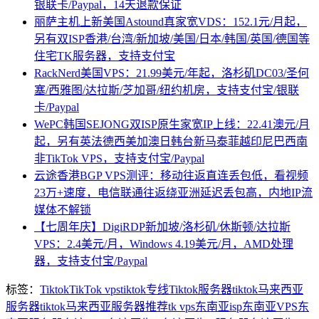
银联卡/Paypal，14天退款保证
丽萨主机上新美国Astound真家宽VDS：152.1元/月起，
另有双ISP香港/台湾/新加坡/美国/日本/韩国/英国/德国等
住宅TK服务器，支持支付宝
RackNerd美国VPS：21.99美元/年起，洛杉矶DC03/圣何
塞/西雅图/达拉斯/芝加哥/纽约机房，支持支付宝/银联
卡/Paypal
WePC韩国SEJONG双ISP原生家宽IP上线：22.41澳元/月
起，另有英法德西美加澳日韩台新马泰菲越印尼巴西南
非TikTok VPS，支持支付宝/Paypal
云途香港BGP VPS测评：移动往返直连丢包低，看视频
23万+速度，电信联通往返绕亚洲延迟丢包高，内地IP流
媒体不解锁
【七周年庆】DigiRDP新加坡/洛杉矶/休斯顿/达拉斯
VPS：2.4美元/月，Windows 4.19美元/月，AMD处理
器，支持支付宝/Paypal
标签：
Tiktok
TikTok vps
tiktok专线
Tiktok服务器
tiktok马来西亚
服务器
tiktok马来西亚服务器推荐
tk vps
东南亚isp
东南亚VPS
东