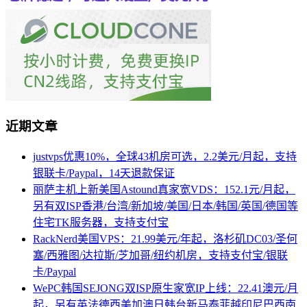
近期文章
justvps优惠10%，全球43机房可选，2.2美元/月起，支持
银联卡/Paypal，14天退款保证
丽萨主机上新美国Astound真家宽VDS：152.1元/月起，
另有双ISP香港/台湾/新加坡/美国/日本/韩国/英国/德国等
住宅TK服务器，支持支付宝
RackNerd美国VPS：21.99美元/年起，洛杉矶DC03/圣何
塞/西雅图/达拉斯/芝加哥/纽约机房，支持支付宝/银联
卡/Paypal
WePC韩国SEJONG双ISP原生家宽IP上线：22.41澳元/月
起，另有英法德西美加澳日韩台新马泰菲越印尼巴西南