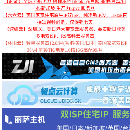
【iPraft】全球isp服务器 解锁本地Tiktok 5$/月起 香港/台湾/日
本/新加坡 生产力Epyc 服务器
【六六云】英国家宽住宅原生IP双ISP，纯净新IP段，Tiktok直
播短视频必备，仅促销七天
【速维云】深圳IX、美日港大带宽云服务器，菲泰新日欧美
多地双ISP，R9高频云服务器
【沐雨云】轻量服务器12.8/月(香港/美国/日本),美国家宽双ISP
38/月,解锁TK/电商,16核16G高配99/月