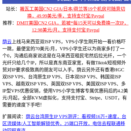
站长：
搬瓦工美国CN2 GIA/日本/荷兰等19个机房可随意切
换，49.99美元/季，支持支付宝/Paypal
推荐：
DMIT美国CN2 GIA，若被*每15天可以免费换一次IP，
12.98美元/月，支持支付宝/Paypal
荫云
上线马来西亚双ISP VPS，VPS小学生刚开始一看价格吓
一跳，最便宜的70美元/月，VPS小学生还以为商家多打了一
个0，沟通后商家说这是在马来西亚租民宅然后拉光纤，一个
光纤只给几个IP，所以是真东南亚家宽，有做Tiktok短视频外
贸对IP要求极致高的朋友可以入手。荫云另外还有香港HGC
双ISP VPS、台湾原生IP VPS、日本双ISP VPS、韩国双ISP
VPS、越南双ISP VPS、英国双ISP VPS、美国双ISP VPS、多
IP型VPS优惠促销，使用VPS小学生博客专属优惠码后的4.2美
元/月起，全部KVM虚拟化，支持支付宝、Stripe、USDT，有
需要的速度下手吧！
扩展阅读：
荫云台湾原生IP VPS测评：看视频16万+速度，台
区流媒体/人工智能解锁优秀，25端口开放，电信去程联通移
动回程直连