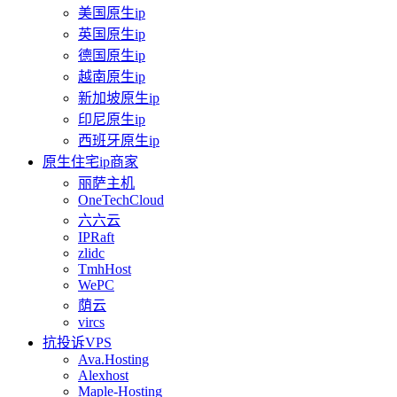
美国原生ip
英国原生ip
德国原生ip
越南原生ip
新加坡原生ip
印尼原生ip
西班牙原生ip
原生住宅ip商家
丽萨主机
OneTechCloud
六六云
IPRaft
zlidc
TmhHost
WePC
荫云
vircs
抗投诉VPS
Ava.Hosting
Alexhost
Maple-Hosting