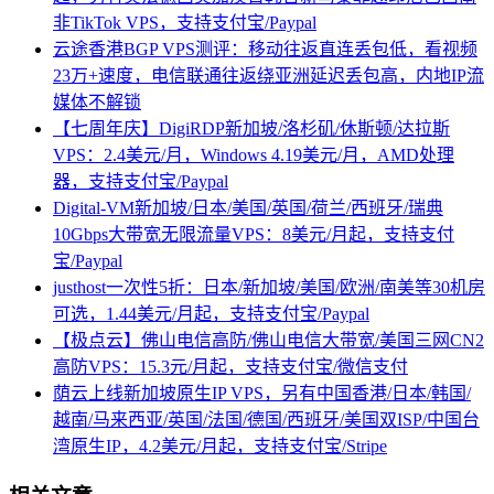
非TikTok VPS，支持支付宝/Paypal
云途香港BGP VPS测评：移动往返直连丢包低，看视频
23万+速度，电信联通往返绕亚洲延迟丢包高，内地IP流
媒体不解锁
【七周年庆】DigiRDP新加坡/洛杉矶/休斯顿/达拉斯
VPS：2.4美元/月，Windows 4.19美元/月，AMD处理
器，支持支付宝/Paypal
Digital-VM新加坡/日本/美国/英国/荷兰/西班牙/瑞典
10Gbps大带宽无限流量VPS：8美元/月起，支持支付
宝/Paypal
justhost一次性5折：日本/新加坡/美国/欧洲/南美等30机房
可选，1.44美元/月起，支持支付宝/Paypal
【极点云】佛山电信高防/佛山电信大带宽/美国三网CN2
高防VPS：15.3元/月起，支持支付宝/微信支付
荫云上线新加坡原生IP VPS，另有中国香港/日本/韩国/
越南/马来西亚/英国/法国/德国/西班牙/美国双ISP/中国台
湾原生IP，4.2美元/月起，支持支付宝/Stripe