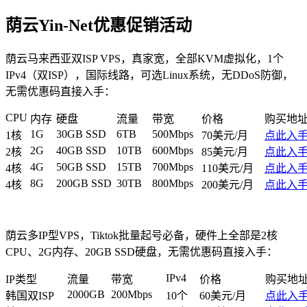
荫云Yin-Net优惠促销活动
荫云马来西亚双ISP VPS，真家宽，全部KVM虚拟化，1个
IPv4（双ISP），国际线路，可选Linux系统，无DDoS防御，
无需优惠码直接入手：
CPU
内存
硬盘
流量
带宽
价格
购买地
1G
30GB SSD
6TB
500Mbps
1核
70美元/月
点此入
2G
40GB SSD
10TB
600Mbps
2核
85美元/月
点此入
4G
50GB SSD
15TB
700Mbps
4核
110美元/月
点此入
8G
200GB SSD
30TB
800Mbps
4核
200美元/月
点此入
荫云多IP型VPS，Tiktok批量起号必备，硬件上全部是2核
CPU、2G内存、20GB SSD硬盘，无需优惠码直接入手：
IPv4
IP类型
流量
带宽
价格
购买地
2000GB
200Mbps
韩国双ISP
10个
60美元/月
点此入