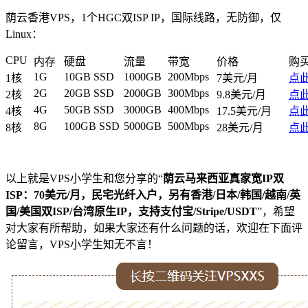
荫云香港VPS，1个HGC双ISP IP，国际线路，无防御，仅
Linux：
CPU
内存
硬盘
流量
带宽
价格
购
1G
10GB SSD
1000GB
200Mbps
1核
7美元/月
点
2G
20GB SSD
2000GB
300Mbps
2核
9.8美元/月
点
4G
50GB SSD
3000GB
400Mbps
4核
17.5美元/月
点
8G
100GB SSD
5000GB
500Mbps
8核
28美元/月
点
以上就是VPS小学生和您分享的“
荫云马来西亚真家宽IP双
ISP：70美元/月，民宅光纤入户，另有香港/日本/韩国/越南/英
国/美国双ISP/台湾原生IP，支持支付宝/Stripe/USDT
”，希望
对大家有所帮助，如果大家还有什么问题的话，欢迎在下面评
论留言，VPS小学生知无不言！