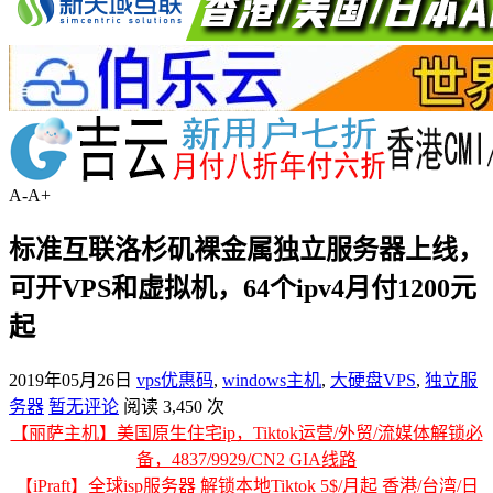
A-
A+
标准互联洛杉矶裸金属独立服务器上线，
可开VPS和虚拟机，64个ipv4月付1200元
起
2019年05月26日
vps优惠码
,
windows主机
,
大硬盘VPS
,
独立服
务器
暂无评论
阅读 3,450 次
【丽萨主机】美国原生住宅ip，Tiktok运营/外贸/流媒体解锁必
备，4837/9929/CN2 GIA线路
【iPraft】全球isp服务器 解锁本地Tiktok 5$/月起 香港/台湾/日