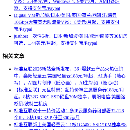
VPS：2.4美元/月，Windows 4.19美元/月，AMD处理
器，支持支付宝/Paypal
Digital-VM新加坡/日本/美国/英国/荷兰/西班牙/瑞典
10Gbps大带宽无限流量VPS：8美元/月起，支持支付
宝/Paypal
justhost一次性5折：日本/新加坡/美国/欧洲/南美等30机房
可选，1.44美元/月起，支持支付宝/Paypal
相关文章
标准互联2026新站全新发布，36+爆款云产品火热促销
中，襄阳轻量云/美国轻量云188元/年起，AI助手（随心
写），AI图片创作（随心画），AI生视频（随心动）
【标准互联】元旦特惠：超特价裸金属服务器188元/月
起，8核32G 500G SSD硬盘30M独享，襄阳电信/美国洛
杉矶/波特兰机房
标准互联双十一特价活动：多IP云服务器可部署32-128
个IP，8核16G 32IP 低至300元/月
标准互联新上美国轻量云：1核1G/40G SSD/10M独享/98