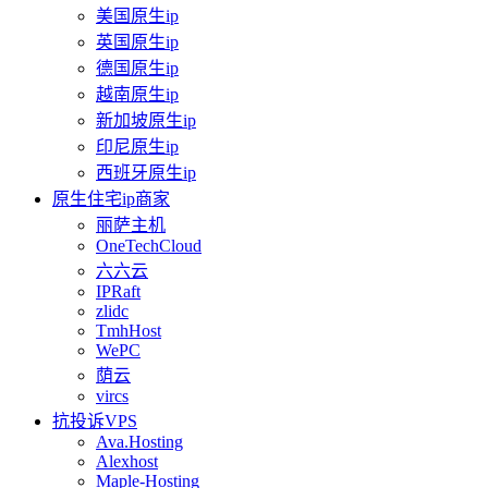
美国原生ip
英国原生ip
德国原生ip
越南原生ip
新加坡原生ip
印尼原生ip
西班牙原生ip
原生住宅ip商家
丽萨主机
OneTechCloud
六六云
IPRaft
zlidc
TmhHost
WePC
荫云
vircs
抗投诉VPS
Ava.Hosting
Alexhost
Maple-Hosting