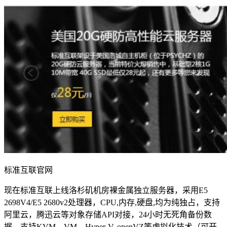
标准互联官网
现在标准互联上线洛杉矶机房裸金属独立服务器，采用E5
2698V4/E5 2680v2处理器，CPU,内存,硬盘,均为纯独占，支持
阿里云，腾迅云等对象存储API对接，24小时无死角备份数
据。支持KVM，VM，Hyper-V, openVZ等虚拟化技术（可开