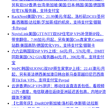
另有双ISP香港/台湾/新加坡/美国/日本/韩国/英国/德国等
住宅TK服务器，支持支付宝
RackNerd美国VPS：21.99美元/年起，洛杉矶DC03/圣何
塞/西雅图/达拉斯/芝加哥/纽约机房，支持支付宝/银联
卡/Paypal
NovixLink美国GTT/NTT双ISP住宅IP VPS补货新IP段，
带宽翻倍，7.99加元/月起，另有美国Cox真家宽/Cogent
站群/美国高防/德国优化VPS，支持支付宝/银联卡
六六云韩国双ISP VPS上线：64元/月，576元/年，DMIT
同款美国CN2 GIA服务器44元/月，396元/年，支持支付
宝
WePC韩国SEJONG双ISP原生家宽IP上线：22.41澳元/月
起，另有英法德西美加澳日韩台新马泰菲越印尼巴西南
非TikTok VPS，支持支付宝/Paypal
云途香港BGP VPS测评：移动往返直连丢包低，看视频
23万+速度，电信联通往返绕亚洲延迟丢包高，内地IP流
媒体不解锁
【七周年庆】DigiRDP新加坡/洛杉矶/休斯顿/达拉斯