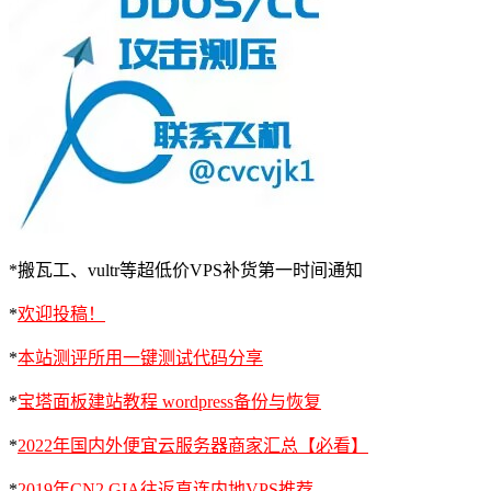
*搬瓦工、vultr等超低价VPS补货第一时间通知
*
欢迎投稿！
*
本站测评所用一键测试代码分享
*
宝塔面板建站教程 wordpress备份与恢复
*
2022年国内外便宜云服务器商家汇总【必看】
*
2019年CN2 GIA往返直连内地VPS推荐