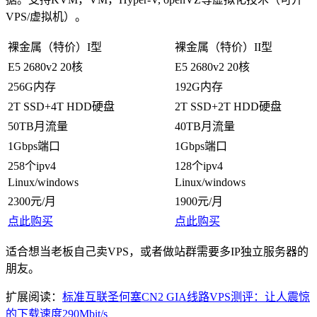
VPS/虚拟机）。
裸金属（特价）I型
裸金属（特价）II型
E5 2680v2 20核
E5 2680v2 20核
256G内存
192G内存
2T SSD+4T HDD硬盘
2T SSD+2T HDD硬盘
50TB月流量
40TB月流量
1Gbps端口
1Gbps端口
258个ipv4
128个ipv4
Linux/windows
Linux/windows
2300元/月
1900元/月
点此购买
点此购买
适合想当老板自己卖VPS，或者做站群需要多IP独立服务器的
朋友。
扩展阅读：
标准互联圣何塞CN2 GIA线路VPS测评：让人震惊
的下载速度290Mbit/s