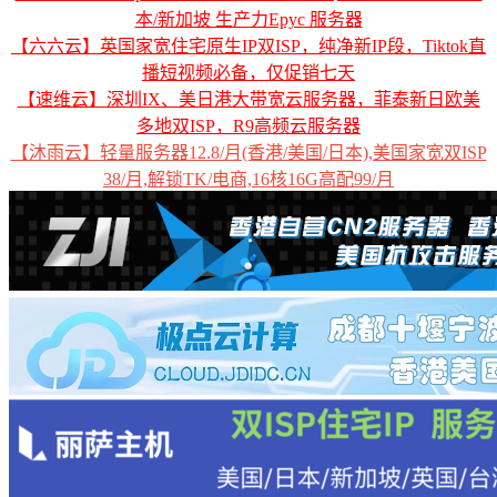
本/新加坡 生产力Epyc 服务器
【六六云】英国家宽住宅原生IP双ISP，纯净新IP段，Tiktok直
播短视频必备，仅促销七天
【速维云】深圳IX、美日港大带宽云服务器，菲泰新日欧美
多地双ISP，R9高频云服务器
【沐雨云】轻量服务器12.8/月(香港/美国/日本),美国家宽双ISP
38/月,解锁TK/电商,16核16G高配99/月