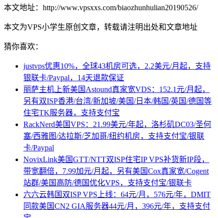
本文地址：http://www.vpsxxs.com/biaozhunhulian20190526/
本文为VPS小学生原创文章，转载请注明出处和文章地址
猜你喜欢：
justvps优惠10%，全球43机房可选，2.2美元/月起，支持
银联卡/Paypal，14天退款保证
丽萨主机上新美国Astound真家宽VDS：152.1元/月起，
另有双ISP香港/台湾/新加坡/美国/日本/韩国/英国/德国等
住宅TK服务器，支持支付宝
RackNerd美国VPS：21.99美元/年起，洛杉矶DC03/圣何
塞/西雅图/达拉斯/芝加哥/纽约机房，支持支付宝/银联
卡/Paypal
NovixLink美国GTT/NTT双ISP住宅IP VPS补货新IP段，
带宽翻倍，7.99加元/月起，另有美国Cox真家宽/Cogent
站群/美国高防/德国优化VPS，支持支付宝/银联卡
六六云韩国双ISP VPS上线：64元/月，576元/年，DMIT
同款美国CN2 GIA服务器44元/月，396元/年，支持支付
宝