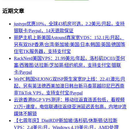
近期文章
justvps优惠10%，全球43机房可选，2.2美元/月起，支持
银联卡/Paypal，14天退款保证
丽萨主机上新美国Astound真家宽VDS：152.1元/月起，
另有双ISP香港/台湾/新加坡/美国/日本/韩国/英国/德国等
住宅TK服务器，支持支付宝
RackNerd美国VPS：21.99美元/年起，洛杉矶DC03/圣何
塞/西雅图/达拉斯/芝加哥/纽约机房，支持支付宝/银联
卡/Paypal
WePC韩国SEJONG双ISP原生家宽IP上线：22.41澳元/月
起，另有英法德西美加澳日韩台新马泰菲越印尼巴西南
非TikTok VPS，支持支付宝/Paypal
云途香港BGP VPS测评：移动往返直连丢包低，看视频
23万+速度，电信联通往返绕亚洲延迟丢包高，内地IP流
媒体不解锁
【七周年庆】DigiRDP新加坡/洛杉矶/休斯顿/达拉斯
VPS：2.4美元/月，Windows 4.19美元/月，AMD处理