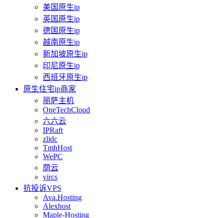
美国原生ip
英国原生ip
德国原生ip
越南原生ip
新加坡原生ip
印尼原生ip
西班牙原生ip
原生住宅ip商家
丽萨主机
OneTechCloud
六六云
IPRaft
zlidc
TmhHost
WePC
荫云
vircs
抗投诉VPS
Ava.Hosting
Alexhost
Maple-Hosting