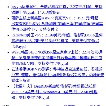
justvps优惠10%，全球43机房可选，2.2美元/月起，支持
银联卡/Paypal，14天退款保证
丽萨主机上新美国Astound真家宽VDS：152.1元/月起，
另有双ISP香港/台湾/新加坡/美国/日本/韩国/英国/德国等
住宅TK服务器，支持支付宝
RackNerd美国VPS：21.99美元/年起，洛杉矶DC03/圣何
塞/西雅图/达拉斯/芝加哥/纽约机房，支持支付宝/银联
卡/Paypal
WePC韩国SEJONG双ISP原生家宽IP上线：22.41澳元/月
起，另有英法德西美加澳日韩台新马泰菲越印尼巴西南
非TikTok VPS，支持支付宝/Paypal
云途香港BGP VPS测评：移动往返直连丢包低，看视频
23万+速度，电信联通往返绕亚洲延迟丢包高，内地IP流
媒体不解锁
【七周年庆】DigiRDP新加坡/洛杉矶/休斯顿/达拉斯
VPS：2.4美元/月，Windows 4.19美元/月，AMD处理
器，支持支付宝/Paypal