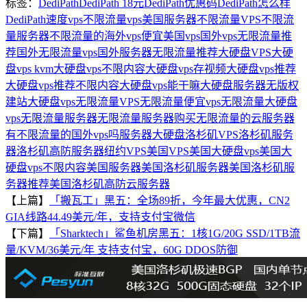
标签：
DediPath
DediPath 18元
DediPath优惠码
DediPath怎么样
DediPath速度
vps不限流量
vps美国服务器
不限流量VPS
不限流
量服务器
不限流量的海外vps
便宜美国vps
国外vps无限流量推
荐
国外无限流量vps
国外服务器无限流量推荐
大硬盘VPS
大硬
盘vps kvm
大硬盘vps不限内容
大硬盘vps存视频
大硬盘vps推荐
大硬盘vps推荐不限内容
大硬盘vps能干嘛
大硬盘服务器
无版权
建站大硬盘vps
无限流量VPS
无限流量便宜vps
无限流量大硬盘
vps
无限流量服务器
无限流量服务器购买
无限流量的云服务器
有不限流量的国外vps吗
服务器大硬盘
洛杉矶VPS
洛杉矶服务
器
洛杉矶高防服务器
纽约VPS
美国VPS
美国大硬盘vps
美国大
硬盘vps不限内容
美国服务器
美国洛杉矶服务器
美国洛杉矶服
务器推荐
美国洛杉矶高防云服务器
【上篇】
「搬瓦工」黑五：全场89折，今年最大优惠，CN2
GIA线路44.49美元/年，支持支付宝微信
【下篇】
「Sharktech」鲨鱼机房黑五：1核1G/20G SSD/1TB流
量/KVM/36美元/年 支持支付宝，60G DDOS防御