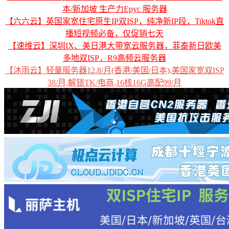
本/新加坡 生产力Epyc 服务器
【六六云】英国家宽住宅原生IP双ISP，纯净新IP段，Tiktok直
播短视频必备，仅促销七天
【速维云】深圳IX、美日港大带宽云服务器，菲泰新日欧美
多地双ISP，R9高频云服务器
【沐雨云】轻量服务器12.8/月(香港/美国/日本),美国家宽双ISP
38/月,解锁TK/电商,16核16G高配99/月