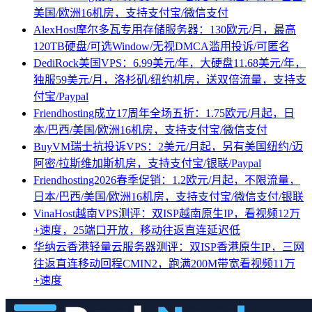
美国/欧洲16机房，支持支付宝/微信支付
AlexHost摩尔多瓦专用存储服务器：130欧元/月，最高
120TB硬盘/可选Window/无视DMCA滥用投诉/可匿名
DediRock美国VPS：6.99美元/年，大硬盘11.68美元/年，
独服59美元/月，洛杉矶/纽约机房，送双倍流量，支持支
付宝/Paypal
Friendhosting成立17周年全场五折：1.75欧元/月起，日
本/巴西/美国/欧洲16机房，支持支付宝/微信支付
BuyVM瑞士抗投诉VPS：2美元/月起，另有美国纽约/迈
阿密/拉斯维加斯机房，支持支付宝/银联/Paypal
Friendhosting2026春季促销：1.2欧元/月起，不限流量，
日本/巴西/美国/欧洲16机房，支持支付宝/微信支付/银联
VinaHost越南VPS测评：双ISP越南原生IP，看视频12万
+速度，25端口开放，移动往返直连延迟低
华纳云香港轻量云服务器测评：双ISP香港原生IP，三网
往返直连移动回程CMIN2，跑满200M带宽看视频11万
+速度