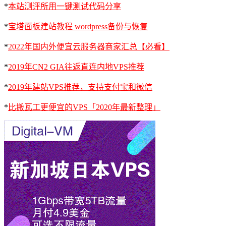
*
本站测评所用一键测试代码分享
*
宝塔面板建站教程 wordpress备份与恢复
*
2022年国内外便宜云服务器商家汇总【必看】
*
2019年CN2 GIA往返直连内地VPS推荐
*
2019年建站VPS推荐，支持支付宝和微信
*
比搬瓦工更便宜的VPS「2020年最新整理」