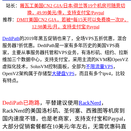
站长：
搬瓦工美国CN2 GIA/日本/荷兰等19个机房可随意切
换，49.99美元/季，支持支付宝/Paypal
推荐：
DMIT美国CN2 GIA，若被*每15天可以免费换一次IP，
12.98美元/月，支持支付宝/Paypal
DediPath
的2019年黑五促销也来了，全场VPS五折优惠，混合
服务器7折优惠。DediPath是一家有多年历史的美国VPS商
家，主要从事服务器托管和VPS业务，有洛杉矶、纽约、拉斯
维加三个数据中心，支持支付宝，采用主流的KVM和OpenVZ
虚拟化技术，SolusVM控制面板，全部为
不限流量VPS
，
OpenVZ架构属于存储型
大硬盘
VPS
，而且有多个ipv4，比较
有特点。
DediPath已跑路
，平替建议使用
RackNerd
，
RackNerd的美国洛杉矶、圣何塞、西雅图等机房到
国内速度不错，也是老商家，支持支付宝和Paypal，
大部分促销套餐都在10美元/年左右，无需优惠码直