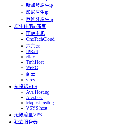
新加坡原生ip
印尼原生ip
西班牙原生ip
原生住宅ip商家
丽萨主机
OneTechCloud
六六云
IPRaft
zlidc
TmhHost
WePC
荫云
vircs
抗投诉VPS
Ava.Hosting
Alexhost
Maple-Hosting
VSYS.host
无限流量VPS
独立服务器