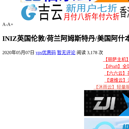
A-
A+
INIZ英国伦敦/荷兰阿姆斯特丹/美国阿什本/
2020年05月07日
vps优惠码
暂无评论
阅读 3,178 次
【丽萨主机】美
【iPraft】
【六六云】英
【速维云】
【沐雨云】轻量服务器