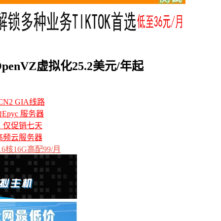
enVZ虚拟化25.2美元/年起
N2 GIA线路
力Epyc 服务器
备，仅促销七天
高频云服务器
6核16G高配99/月