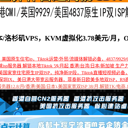
洛杉矶VPS，KVM虚拟化3.78美元/月，Op
国原生住宅ip，Tiktok运营/外贸/流媒体解锁必备，4837/9929/C
全球isp服务器 解锁本地Tiktok 5$/月起 香港/台湾/日本/新加坡 生产
国家宽住宅原生IP双ISP，纯净新IP段，Tiktok直播短视频必
深圳IX、美日港大带宽云服务器，菲泰新日欧美多地双ISP，R9
12.8/月(香港/美国/日本),美国家宽双ISP 38/月,解锁TK/电商,1