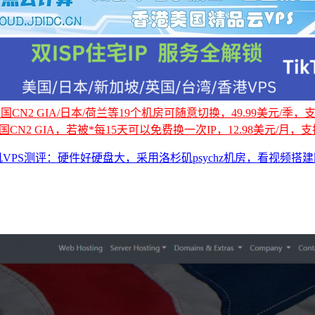
CN2 GIA/日本/荷兰等19个机房可随意切换，49.99美元/季，支持
国CN2 GIA，若被*每15天可以免费换一次IP，12.98美元/月，支持
杉矶VPS测评：硬件好硬盘大，采用洛杉矶psychz机房，看视频搭