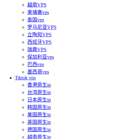
越南VPS
柬埔寨vps
泰国vps
罗马尼亚VPS
立陶宛VPS
西班牙VPS
瑞典VPS
保加利亚vps
巴西vps
墨西哥vps
Tiktok vps
香港原生ip
台湾原生ip
日本原生ip
韩国原生ip
美国原生ip
英国原生ip
德国原生ip
越南原生ip