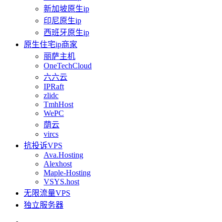
新加坡原生ip
印尼原生ip
西班牙原生ip
原生住宅ip商家
丽萨主机
OneTechCloud
六六云
IPRaft
zlidc
TmhHost
WePC
荫云
vircs
抗投诉VPS
Ava.Hosting
Alexhost
Maple-Hosting
VSYS.host
无限流量VPS
独立服务器