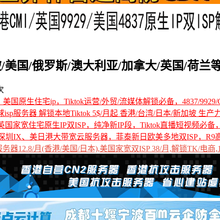
美国/俄罗斯/澳大利亚/加拿大/英国/荷兰等2
次
国原生住宅ip，Tiktok运营/外贸/流媒体解锁必备，4837/9929/C
全球isp服务器 解锁本地Tiktok 5$/月起 香港/台湾/日本/新加坡 生产
国家宽住宅原生IP双ISP，纯净新IP段，Tiktok直播短视频必
深圳IX、美日港大带宽云服务器，菲泰新日欧美多地双ISP，R9
12.8/月(香港/美国/日本),美国家宽双ISP 38/月,解锁TK/电商,1