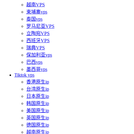
越南VPS
柬埔寨vps
泰国vps
罗马尼亚VPS
立陶宛VPS
西班牙VPS
瑞典VPS
保加利亚vps
巴西vps
墨西哥vps
Tiktok vps
香港原生ip
台湾原生ip
日本原生ip
韩国原生ip
美国原生ip
英国原生ip
德国原生ip
越南原生ip