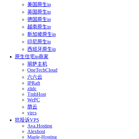
美国原生ip
英国原生ip
德国原生ip
越南原生ip
新加坡原生ip
印尼原生ip
西班牙原生ip
原生住宅ip商家
丽萨主机
OneTechCloud
六六云
IPRaft
zlidc
TmhHost
WePC
荫云
vircs
抗投诉VPS
Ava.Hosting
Alexhost
Maple-Hosting