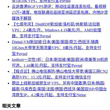
非TikTok VPS，支持支付宝/Paypal
云途香港BGP VPS测评：移动往返直连丢包低，看视频
23万+速度，电信联通往返绕亚洲延迟丢包高，内地IP流
媒体不解锁
【七周年庆】DigiRDP新加坡/洛杉矶/休斯顿/达拉斯
VPS：2.4美元/月，Windows 4.19美元/月，AMD处理
器，支持支付宝/Paypal
Digital-VM新加坡/日本/美国/英国/荷兰/西班牙/瑞典
10Gbps大带宽无限流量VPS：8美元/月起，支持支付
宝/Paypal
justhost一次性5折：日本/新加坡/美国/欧洲/南美等30机房
可选，1.44美元/月起，支持支付宝/Paypal
【极点云】佛山电信高防/佛山电信大带宽/美国三网CN2
高防VPS：15.3元/月起，支持支付宝/微信支付
荫云上线新加坡原生IP VPS，另有中国香港/日本/韩国/
越南/马来西亚/英国/法国/德国/西班牙/美国双ISP/中国台
湾原生IP，4.2美元/月起，支持支付宝/Stripe
相关文章