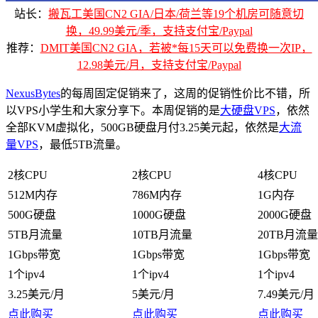
站长：
搬瓦工美国CN2 GIA/日本/荷兰等19个机房可随意切
换，49.99美元/季，支持支付宝/Paypal
推荐：
DMIT美国CN2 GIA，若被*每15天可以免费换一次IP，
12.98美元/月，支持支付宝/Paypal
NexusBytes
的每周固定促销来了，这周的促销性价比不错，所
以VPS小学生和大家分享下。本周促销的是
大硬盘VPS
，依然
全部KVM虚拟化，500GB硬盘月付3.25美元起，依然是
大流
量VPS
，最低5TB流量。
2核CPU
2核CPU
4核CPU
512M内存
786M内存
1G内存
500G硬盘
1000G硬盘
2000G硬盘
5TB月流量
10TB月流量
20TB月流量
1Gbps带宽
1Gbps带宽
1Gbps带宽
1个ipv4
1个ipv4
1个ipv4
3.25美元/月
5美元/月
7.49美元/月
点此购买
点此购买
点此购买