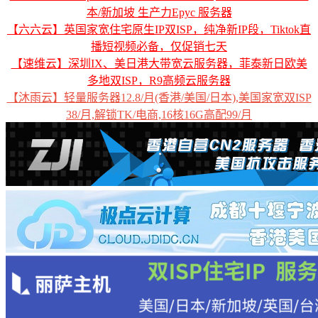
本/新加坡 生产力Epyc 服务器
【六六云】英国家宽住宅原生IP双ISP，纯净新IP段，Tiktok直
播短视频必备，仅促销七天
【速维云】深圳IX、美日港大带宽云服务器，菲泰新日欧美
多地双ISP，R9高频云服务器
【沐雨云】轻量服务器12.8/月(香港/美国/日本),美国家宽双ISP
38/月,解锁TK/电商,16核16G高配99/月