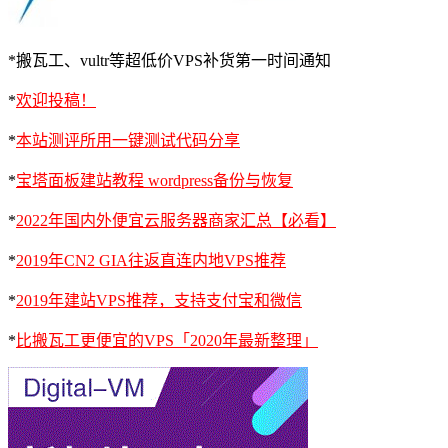
*搬瓦工、vultr等超低价VPS补货第一时间通知
*
欢迎投稿！
*
本站测评所用一键测试代码分享
*
宝塔面板建站教程 wordpress备份与恢复
*
2022年国内外便宜云服务器商家汇总【必看】
*
2019年CN2 GIA往返直连内地VPS推荐
*
2019年建站VPS推荐，支持支付宝和微信
*
比搬瓦工更便宜的VPS「2020年最新整理」