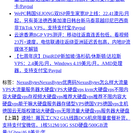
卡/Paypal
WePC韩国SEJONG双ISP原生家宽IP上线：22.41澳元/月
起，另有英法德西美加澳日韩台新马泰菲越印尼巴西南
非TikTok VPS，支持支付宝/Paypal
云途香港BGP VPS测评：移动往返直连丢包低，看视频
23万+速度，电信联通往返绕亚洲延迟丢包高，内地IP流
媒体不解锁
【七周年庆】DigiRDP新加坡/洛杉矶/休斯顿/达拉斯
VPS：2.4美元/月，Windows 4.19美元/月，AMD处理
器，支持支付宝/Paypal
标签：
NexusBytes
NexusBytes优惠码
NexusBytes怎么样
大流量
VPS
大流量服务器
大硬盘VPS
大硬盘vps kvm
大硬盘vps不限内
容
大硬盘vps存视频
大硬盘vps推荐
大硬盘vps推荐不限内容
大
硬盘vps能干嘛
大硬盘服务器
存储型VPS
德国VPS
德国vps主机
德国云
无版权建站大硬盘vps
无限流量大硬盘vps
服务器大硬盘
【上篇】
速抢！搬瓦工CN2 GIA线路DC6机房限量套餐补货，
支持支付宝微信，1核512M/10G SSD硬盘/500GB流
量/1Gbps/46.8美元/年