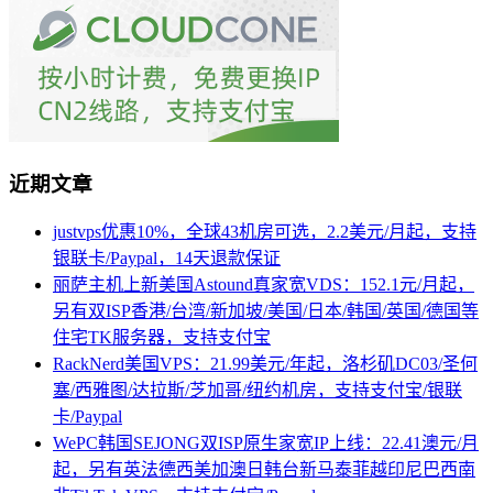
近期文章
justvps优惠10%，全球43机房可选，2.2美元/月起，支持
银联卡/Paypal，14天退款保证
丽萨主机上新美国Astound真家宽VDS：152.1元/月起，
另有双ISP香港/台湾/新加坡/美国/日本/韩国/英国/德国等
住宅TK服务器，支持支付宝
RackNerd美国VPS：21.99美元/年起，洛杉矶DC03/圣何
塞/西雅图/达拉斯/芝加哥/纽约机房，支持支付宝/银联
卡/Paypal
WePC韩国SEJONG双ISP原生家宽IP上线：22.41澳元/月
起，另有英法德西美加澳日韩台新马泰菲越印尼巴西南