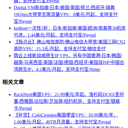
器，支持支付宝/Paypal
Digital-VM新加坡/日本/美国/英国/荷兰/西班牙/瑞典
10Gbps大带宽无限流量VPS：8美元/月起，支持支付
宝/Paypal
justhost一次性5折：日本/新加坡/美国/欧洲/南美等30机房
可选，1.44美元/月起，支持支付宝/Paypal
【极点云】佛山电信高防/佛山电信大带宽/美国三网CN2
高防VPS：15.3元/月起，支持支付宝/微信支付
荫云上线新加坡原生IP VPS，另有中国香港/日本/韩国/
越南/马来西亚/英国/法国/德国/西班牙/美国双ISP/中国台
湾原生IP，4.2美元/月起，支持支付宝/Stripe
相关文章
RackNerd美国VPS：21.99美元/年起，洛杉矶DC03/圣何
塞/西雅图/达拉斯/芝加哥/纽约机房，支持支付宝/银联
卡/Paypal
【补货】ColoCrossing美国便宜VPS：10.99美元/年，
1.66美元/月起，40TB月流量，支持支付宝/Paypal