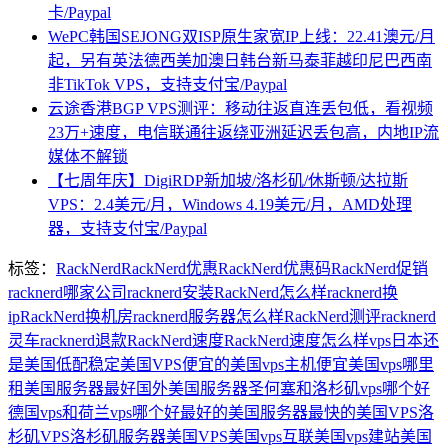
卡/Paypal
WePC韩国SEJONG双ISP原生家宽IP上线：22.41澳元/月
起，另有英法德西美加澳日韩台新马泰菲越印尼巴西南
非TikTok VPS，支持支付宝/Paypal
云途香港BGP VPS测评：移动往返直连丢包低，看视频
23万+速度，电信联通往返绕亚洲延迟丢包高，内地IP流
媒体不解锁
【七周年庆】DigiRDP新加坡/洛杉矶/休斯顿/达拉斯
VPS：2.4美元/月，Windows 4.19美元/月，AMD处理
器，支持支付宝/Paypal
标签：
RackNerd
RackNerd优惠
RackNerd优惠码
RackNerd促销
racknerd哪家公司
racknerd安装
RackNerd怎么样
racknerd换
ip
RackNerd换机房
racknerd服务器怎么样
RackNerd测评
racknerd
灵车
racknerd退款
RackNerd速度
RackNerd速度怎么样
vps日本还
是美国
低配稳定美国VPS
便宜的美国vps主机
便宜美国vps
哪里
租美国服务器最好
国外美国服务器
圣何塞和洛杉矶vps哪个好
德国vps和荷兰vps哪个好
最好的美国服务器
最快的美国VPS
洛
杉矶VPS
洛杉矶服务器
美国VPS
美国vps互联
美国vps建站
美国