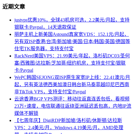
近期文章
justvps优惠10%，全球43机房可选，2.2美元/月起，支持
银联卡/Paypal，14天退款保证
丽萨主机上新美国Astound真家宽VDS：152.1元/月起，
另有双ISP香港/台湾/新加坡/美国/日本/韩国/英国/德国等
住宅TK服务器，支持支付宝
RackNerd美国VPS：21.99美元/年起，洛杉矶DC03/圣何
塞/西雅图/达拉斯/芝加哥/纽约机房，支持支付宝/银联
卡/Paypal
WePC韩国SEJONG双ISP原生家宽IP上线：22.41澳元/月
起，另有英法德西美加澳日韩台新马泰菲越印尼巴西南
非TikTok VPS，支持支付宝/Paypal
云途香港BGP VPS测评：移动往返直连丢包低，看视频
23万+速度，电信联通往返绕亚洲延迟丢包高，内地IP流
媒体不解锁
【七周年庆】DigiRDP新加坡/洛杉矶/休斯顿/达拉斯
VPS：2.4美元/月，Windows 4.19美元/月，AMD处理