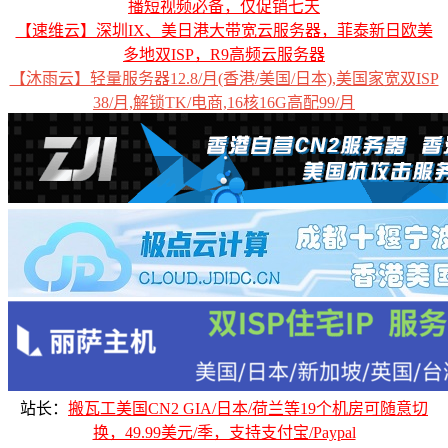
播短视频必备，仅促销七天
【速维云】深圳IX、美日港大带宽云服务器，菲泰新日欧美
多地双ISP，R9高频云服务器
【沐雨云】轻量服务器12.8/月(香港/美国/日本),美国家宽双ISP
38/月,解锁TK/电商,16核16G高配99/月
站长：
搬瓦工美国CN2 GIA/日本/荷兰等19个机房可随意切
换，49.99美元/季，支持支付宝/Paypal