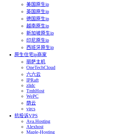
美国原生ip
英国原生ip
德国原生ip
越南原生ip
新加坡原生ip
印尼原生ip
西班牙原生ip
原生住宅ip商家
丽萨主机
OneTechCloud
六六云
IPRaft
zlidc
TmhHost
WePC
荫云
vircs
抗投诉VPS
Ava.Hosting
Alexhost
Maple-Hosting