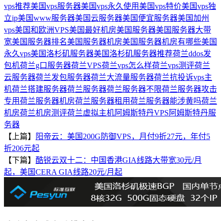
vps推荐
美国vps服务器
美国vps永久使用
美国vps特价
美国vps独
立ip
美国www服务器
美国云服务器
美国便宜服务器
美国加州
vps
美国和欧洲VPS
美国最好机房
美国服务器
美国服务器大带
宽
美国服务器排名
美国服务器机房
美国服务器机房有哪些
美国
永久vps
美国洛杉矶服务器
美国洛杉矶服务器推荐
荷兰ddos发
包机
荷兰g口服务器
荷兰VPS
荷兰vps怎么样
荷兰vps测评
荷兰
云服务器
荷兰发包服务器
荷兰大流量服务器
荷兰抗投诉vps主
机
荷兰搭建服务器
荷兰服务器
荷兰服务器不限
荷兰服务器攻击
专用
荷兰服务器机房
荷兰服务器租用
荷兰服务器能涉黄吗
荷兰
机房
荷兰机房测评
荷兰虚拟主机
阿姆斯特丹VPS
阿姆斯特丹服
务器
【上篇】
阳帝云：美国200G防御VPS，月付9折27元，年付5
折206元起
【下篇】
酷锐云双十二：中国香港GIA线路大带宽30元/月
起，美国CERA GIA线路20元/月起