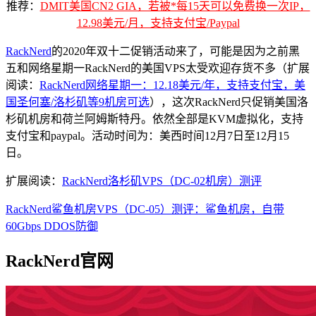
推荐：
DMIT美国CN2 GIA，若被*每15天可以免费换一次IP，
12.98美元/月，支持支付宝/Paypal
RackNerd
的2020年双十二促销活动来了，可能是因为之前黑
五和网络星期一RackNerd的美国VPS太受欢迎存货不多（扩展
阅读：
RackNerd网络星期一：12.18美元/年，支持支付宝，美
国圣何塞/洛杉矶等9机房可选
），这次RackNerd只促销美国洛
杉矶机房和荷兰阿姆斯特丹。依然全部是KVM虚拟化，支持
支付宝和paypal。活动时间为：美西时间12月7日至12月15
日。
扩展阅读：
RackNerd洛杉矶VPS（DC-02机房）测评
RackNerd鲨鱼机房VPS（DC-05）测评：鲨鱼机房，自带
60Gbps DDOS防御
RackNerd官网