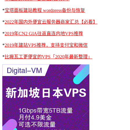
*
宝塔面板建站教程 wordpress备份与恢复
*
2022年国内外便宜云服务器商家汇总【必看】
*
2019年CN2 GIA往返直连内地VPS推荐
*
2019年建站VPS推荐，支持支付宝和微信
*
比搬瓦工更便宜的VPS「2020年最新整理」