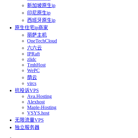
新加坡原生ip
印尼原生ip
西班牙原生ip
原生住宅ip商家
丽萨主机
OneTechCloud
六六云
IPRaft
zlidc
TmhHost
WePC
荫云
vircs
抗投诉VPS
Ava.Hosting
Alexhost
Maple-Hosting
VSYS.host
无限流量VPS
独立服务器