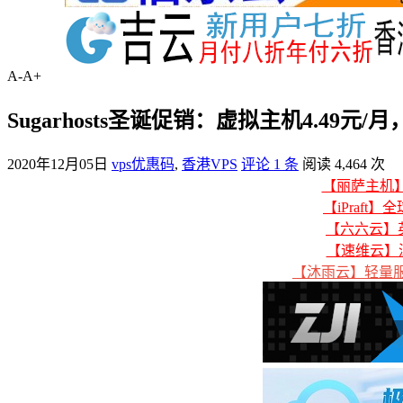
A-
A+
Sugarhosts圣诞促销：虚拟主机4.49
2020年12月05日
vps优惠码
,
香港VPS
评论 1 条
阅读 4,464 次
【丽萨主机】美
【iPraft】
【六六云】英
【速维云】
【沐雨云】轻量服务器