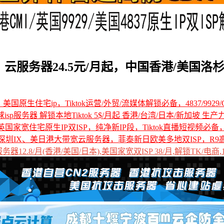
元/月，云服务器24.5元/月起，中国香港/美国洛
国原生住宅ip，Tiktok运营/外贸/流媒体解锁必备，4837/9929/C
全球isp服务器 解锁本地Tiktok 5$/月起 香港/台湾/日本/新加坡 生产
国家宽住宅原生IP双ISP，纯净新IP段，Tiktok直播短视频必
深圳IX、美日港大带宽云服务器，菲泰新日欧美多地双ISP，R9
12.8/月(香港/美国/日本),美国家宽双ISP 38/月,解锁TK/电商,1