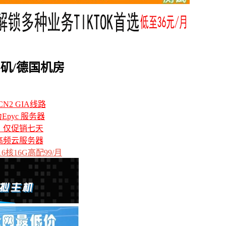
杉矶/德国机房
N2 GIA线路
力Epyc 服务器
备，仅促销七天
高频云服务器
6核16G高配99/月