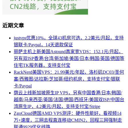
近期文章
justvps优惠10%，全球43机房可选，2.2美元/月起，支持
银联卡/Paypal，14天退款保证
丽萨主机上新美国Astound真家宽VDS：152.1元/月起，
另有双ISP香港/台湾/新加坡/美国/日本/韩国/英国/德国等
住宅TK服务器，支持支付宝
RackNerd美国VPS：21.99美元/年起，洛杉矶DC03/圣何
塞/西雅图/达拉斯/芝加哥/纽约机房，支持支付宝/银联
卡/Paypal
荫云上线新加坡原生IP VPS，另有中国香港/日本/韩国/
越南/马来西亚/英国/法国/德国/西班牙/美国双ISP/中国台
湾原生IP，4.2美元/月起，支持支付宝/Stripe
ZgoCloud德国AMD VPS测评：硬件性能好，看视频14
万+速度，三网去程直连移动CMIN2，回程三网强制走
联通9929优化线路