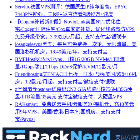
Servitro德国VPS测评：德国原生IP纯净度高，EPYC
7443P性能强，三网往返直连看视频7万+速度
【Cogent补货新IP段】NovixLink美国NTT优化住
宅/Cogent国际住宅/Cox真家宽补货，优化线路高防VPS
免费升级带宽，3.99加元/月起，支持支付宝/银联卡
losangelesvps黑五：每月可免费换一次IP，无限流量，美
国洛杉矶机房，18.49美元/年，支持支付宝
BMFHost罗马尼亚vps：1核1G/20GB NVMe/1TB流
量/1Gbps端口/1Tbps DDoS保护/KVM/12欧元/月
Friendhosting庆ENIAC日七折：日本/巴西/美国/欧洲16机
房，1.2欧元/月起，支持支付宝/微信支付/银联
#圣诞节#hostdare优惠码CN2 GIA线路/1核756M/35G硬
盘/1TB流量/35美元 支付宝微信支付，大硬盘VPS
RAKsmart：免费送云手机/云服务器/裸机云，充10美元
用9年VPS，美国/香港/日本/韩国机房，支持支付
宝/Paypal