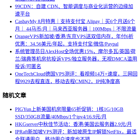
99CDN：自建 CDN、智能调度与商业化运营的边缘加
速平台
CasbayMy 8月特惠｜支持支付宝 Alipay｜买6个月送6个
月｜ 44马币/月｜马来西亚服务器｜100Mbps｜不限流量
OrangeVPS新加坡/香港/东京VPS送双倍内存，年付6折
优惠：34.56美元/年起，支持支付宝/微信/Paypal
系统管理员日AlexHost全场优惠15%，摩尔多瓦/英国/荷
兰/瑞典等机房抗投诉VPS/独立服务器，无视DMCA滥用
投诉/可匿名
OneTechCloud德国VPS测评：看视频14万+速度，三网回
程9929去程直连，移动去程CMIN2，IP纯净度高
随机文章
PIGYun上新美国机房限量65折促销：1核1G/10GB
SSD/350GB流量/40Mbps/1个ipv4/16.9元/月
HKGserver中秋佳节活动：香港/美国云服务器2.9元/月
IPRaft新加坡VPS测评：新加坡原生IP解锁NetFlix，最适
合联通用户，移动用户速度也不错