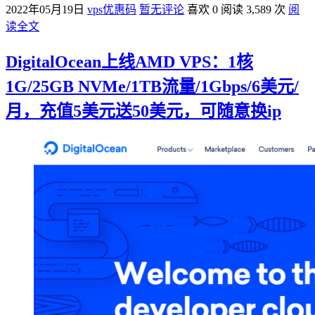
2022年05月19日
vps优惠码
暂无评论
喜欢 0
阅读 3,589 次
阅
读全文
DigitalOcean上线AMD VPS：1核
1G/25GB NVMe/1TB流量/1Gbps/6美元/
月，充值5美元送50美元，可随意换ip