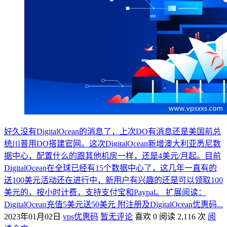
好久没有DigitalOcean的消息了，上次DO有消息还是美国前总
统川普用DO搭建官网。这次DigitalOcean新增澳大利亚悉尼数
据中心，配置什么的跟其他机房一样，还是4美元/月起。目前
DigitalOcean在全球已经有15个数据中心了，这几年一直有的
送100美元活动还在进行中，新用户有兴趣的还是可以领取100
美元的，按小时计费，支持支付宝和Paypal。 扩展阅读：
DigitalOcean充值5美元送50美元 附注册及DigitalOcean优惠码...
2023年01月02日
vps优惠码
暂无评论
喜欢 0
阅读 2,116 次
阅