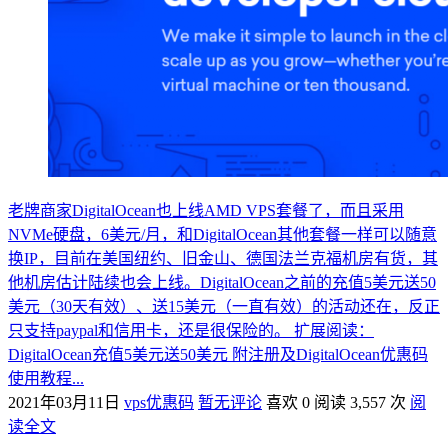
老牌商家DigitalOcean也上线AMD VPS套餐了，而且采用
NVMe硬盘，6美元/月，和DigitalOcean其他套餐一样可以随意
换IP，目前在美国纽约、旧金山、德国法兰克福机房有货，其
他机房估计陆续也会上线。DigitalOcean之前的充值5美元送50
美元（30天有效）、送15美元（一直有效）的活动还在，反正
只支持paypal和信用卡，还是很保险的。 扩展阅读：
DigitalOcean充值5美元送50美元 附注册及DigitalOcean优惠码
使用教程...
2021年03月11日
vps优惠码
暂无评论
喜欢 0
阅读 3,557 次
阅
读全文