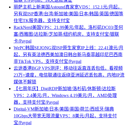
银联卡/Paypal，14天退款保证
丽萨主机上新美国Astound真家宽VDS：152.1元/月起，
另有双ISP香港/台湾/新加坡/美国/日本/韩国/英国/德国等
住宅TK服务器，支持支付宝
RackNerd美国VPS：21.99美元/年起，洛杉矶DC03/圣何
塞/西雅图/达拉斯/芝加哥/纽约机房，支持支付宝/银联
卡/Paypal
WePC韩国SEJONG双ISP原生家宽IP上线：22.41澳元/月
起，另有英法德西美加澳日韩台新马泰菲越印尼巴西南
非TikTok VPS，支持支付宝/Paypal
云途香港BGP VPS测评：移动往返直连丢包低，看视频
23万+速度，电信联通往返绕亚洲延迟丢包高，内地IP流
媒体不解锁
【七周年庆】DigiRDP新加坡/洛杉矶/休斯顿/达拉斯
VPS：2.4美元/月，Windows 4.19美元/月，AMD处理
器，支持支付宝/Paypal
Digital-VM新加坡/日本/美国/英国/荷兰/西班牙/瑞典
10Gbps大带宽无限流量VPS：8美元/月起，支持支付
宝/Paypal