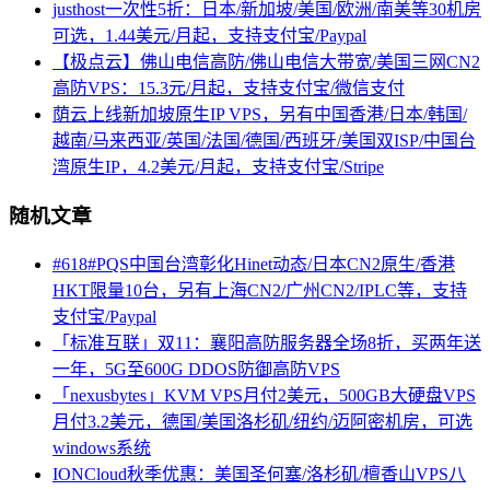
justhost一次性5折：日本/新加坡/美国/欧洲/南美等30机房
可选，1.44美元/月起，支持支付宝/Paypal
【极点云】佛山电信高防/佛山电信大带宽/美国三网CN2
高防VPS：15.3元/月起，支持支付宝/微信支付
荫云上线新加坡原生IP VPS，另有中国香港/日本/韩国/
越南/马来西亚/英国/法国/德国/西班牙/美国双ISP/中国台
湾原生IP，4.2美元/月起，支持支付宝/Stripe
随机文章
#618#PQS中国台湾彰化Hinet动态/日本CN2原生/香港
HKT限量10台，另有上海CN2/广州CN2/IPLC等，支持
支付宝/Paypal
「标准互联」双11：襄阳高防服务器全场8折，买两年送
一年，5G至600G DDOS防御高防VPS
「nexusbytes」KVM VPS月付2美元，500GB大硬盘VPS
月付3.2美元，德国/美国洛杉矶/纽约/迈阿密机房，可选
windows系统
IONCloud秋季优惠：美国圣何塞/洛杉矶/檀香山VPS八