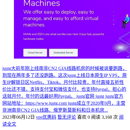
justg大前年刚上线南非CN2 GIA线路机房的时候被说要跑路，
到现在两年多了还没跑路。这次justg上线日本原生IP VPS，原
生IP解锁日区Netflix、Tiktok。月付比较贵，年付直接五折性
价比还不错，支持支付宝和微信支付，也支持Paypal，担心的
话就月付，年付的话最好用Paypal。 justg官网 justg justg官方
网站地址：https://www.justg.com justg成立于2020年9月，主营
非洲南非CN2 GIA线路、俄罗斯莫斯科和日本机房...
2023年06月12日
vps优惠码
暂无评论
喜欢 0
阅读 3,168 次
阅
读全文