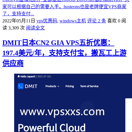
家可以根据自己的需要入手。hosteons也是老牌便宜VPS商家
了，支持支付...
2022年05月11日
vps优惠码
,
windows主机
评论 2 条
喜欢 0
阅
读 3,309 次
阅读全文
DMIT日本CN2 GIA VPS五折优惠：
197.4美元/年，支持支付宝，搬瓦工上游
供应商