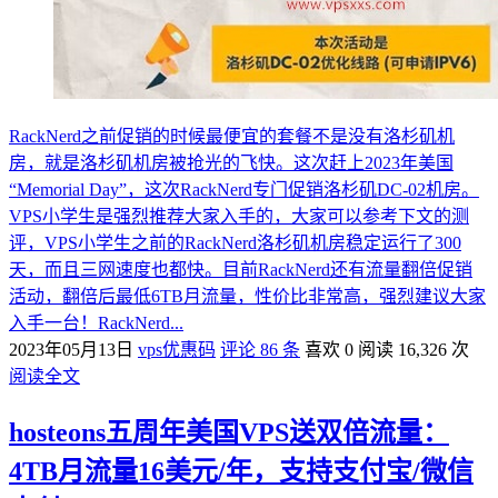
RackNerd之前促销的时候最便宜的套餐不是没有洛杉矶机
房，就是洛杉矶机房被抢光的飞快。这次赶上2023年美国
“Memorial Day”，这次RackNerd专门促销洛杉矶DC-02机房。
VPS小学生是强烈推荐大家入手的，大家可以参考下文的测
评，VPS小学生之前的RackNerd洛杉矶机房稳定运行了300
天，而且三网速度也都快。目前RackNerd还有流量翻倍促销
活动，翻倍后最低6TB月流量，性价比非常高，强烈建议大家
入手一台！RackNerd...
2023年05月13日
vps优惠码
评论 86 条
喜欢 0
阅读 16,326 次
阅读全文
hosteons五周年美国VPS送双倍流量：
4TB月流量16美元/年，支持支付宝/微信