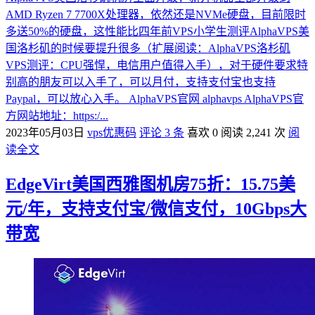
AMD Ryzen 7 7700X处理器，依然还是NVMe硬盘，目前限时
多送50%的硬盘，这性能比四年前VPS小学生测评AlphaVPS美
国洛杉矶的时候要提升很多（扩展阅读：AlphaVPS洛杉矶
VPS测评：CPU强悍，电信用户值得入手），对于硬件要求特
别高的朋友可以入手了，可以月付，支持支付宝也支持
Paypal，可以放心入手。 AlphaVPS官网 alphavps AlphaVPS官
方网站地址：https:/...
2023年05月03日
vps优惠码
评论 3 条
喜欢 0
阅读 2,241 次
阅
读全文
EdgeVirt美国西雅图机房75折：15.75美
元/年，支持支付宝/微信支付，10Gbps大
带宽