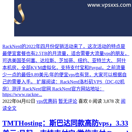
RackNerd的2022年四月份促销活动来了，这次活动的特点是
最便宜套餐也有2.5TB的月流量，适合需要大流量vps的朋友，
可选美国圣何塞、达拉斯、芝加哥、纽约、亚特兰大、 阿什
本机房，全部KVM虚拟化，支持支付宝和Paypal，之前流量
少一点的最低9.89美元/年的便宜vps也有货，大家可以根据自
己的需要入手。 扩展阅读：RackNerd洛杉矶VPS（DC-02机
房）测评 RackNerd官网 RackNerd官方网站地址：
https://www.rackne...
2022年04月02日
vps优惠码
暂无评论
喜欢 0
阅读 3,878 次
阅
读全文
TMTHosting：斯巴达同款高防vps，3.33