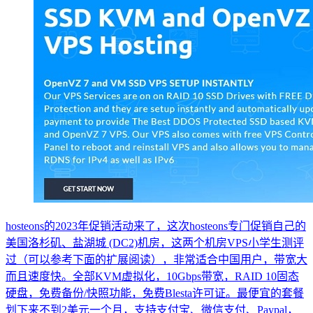
hosteons的2023年促销活动来了，这次hosteons专门促销自己的
美国洛杉矶、盐湖城 (DC2)机房，这两个机房VPS小学生测评
过（可以参考下面的扩展阅读），非常适合中国用户，带宽大
而且速度快。全部KVM虚拟化，10Gbps带宽，RAID 10固态
硬盘，免费备份/快照功能，免费Blesta许可证。最便宜的套餐
划下来不到2美元一个月，支持支付宝、微信支付、Paypal，