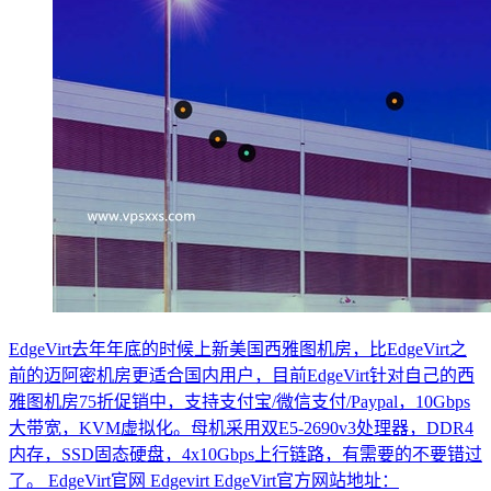
EdgeVirt去年年底的时候上新美国西雅图机房，比EdgeVirt之
前的迈阿密机房更适合国内用户，目前EdgeVirt针对自己的西
雅图机房75折促销中，支持支付宝/微信支付/Paypal，10Gbps
大带宽，KVM虚拟化。母机采用双E5-2690v3处理器，DDR4
内存，SSD固态硬盘，4x10Gbps上行链路，有需要的不要错过
了。 EdgeVirt官网 Edgevirt EdgeVirt官方网站地址：