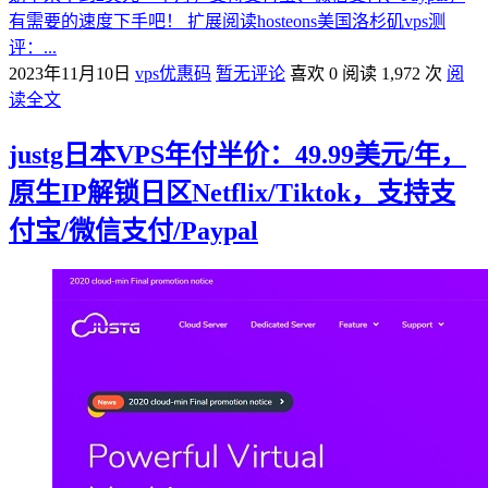
有需要的速度下手吧！ 扩展阅读hosteons美国洛杉矶vps测
评：...
2023年11月10日
vps优惠码
暂无评论
喜欢 0
阅读 1,972 次
阅
读全文
justg日本VPS年付半价：49.99美元/年，
原生IP解锁日区Netflix/Tiktok，支持支
付宝/微信支付/Paypal