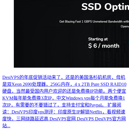
DesiVPS的年底促销活动来了，还是的美国洛杉矶机房，母机
是双Xeon 2690处理器，256G内存，4 x 2TB Pure SSD RAID10
硬盘，当然最受国内用户欢迎的还是免费换IP功能。两个便宜
KVM每年能免费换3次IP，中文Windows vps每个月能免费换1
次IP，有需要的不要错过了，支持支付宝和Paypal。 扩展阅
读：DesiVPS印度vps测评：印度原生IP解锁Netflix，看视频速
度快，三网绕路延迟高 DesiVPS官网 DesiVPS DesiVPS官方网
站...