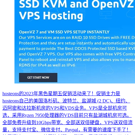
hosteons的2023年黑色星期五促销活动来了！促销主力是
hosteons自己的美国洛杉矶、波特兰、盐湖城 (2 DC)、纽约、
迈阿密和达拉斯机房的VPS和VDS业务。VPS是全部机房可
选，采用Ryzen 7950处理器的VDS目前只有盐湖城机房可选。
全部免费升级到10Gbps带宽、全部送双倍硬盘，VPS送双倍流
量，支持支付宝、微信支付、Paypal，有需要的速度下手了！