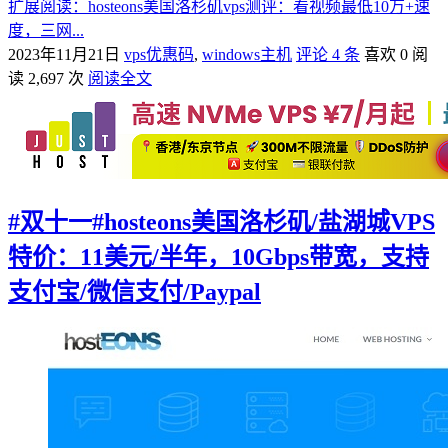
扩展阅读：hosteons美国洛杉矶vps测评：看视频最低10万+速
度，三网...
2023年11月21日
vps优惠码
,
windows主机
评论 4 条
喜欢 0
阅
读 2,697 次
阅读全文
#双十一#hosteons美国洛杉矶/盐湖城VPS
特价：11美元/半年，10Gbps带宽，支持
支付宝/微信支付/Paypal