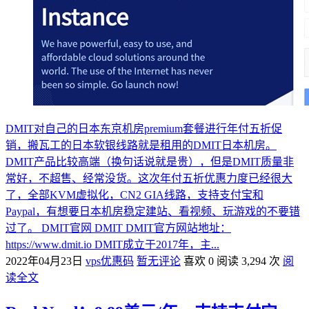
DMIT对自己的日本东京机房premium套餐进行年付五折促
销，搬瓦工的日本软银线路就是租用的DMIT日本机房。
DMIT产品比较高端（换句话说就是贵），但是DMIT质量非
常好，不超售、经常没货。这次年付五折优惠力度已经很大
了，全部KVM虚拟化，CN2 GIA线路，支持支付宝和
Paypal，有想要日本机房稳定建站、看视频、玩游戏的不要错
过了。 DMIT官网 DMIT DMIT官方网站地址：
https://www.dmit.io DMIT成立于2017年，主...
2022年04月23日
vps优惠码
暂无评论
喜欢 0
阅读 3,294 次
阅
读全文