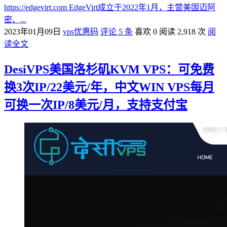
https://edgevirt.com EdgeVirt成立于2022年1月，主营美国迈阿
密、...
2023年01月09日
vps优惠码
评论 5 条
喜欢 0
阅读 2,918 次
阅
读全文
DesiVPS美国洛杉矶KVM VPS：可免费
换3次IP/22美元/年，中文WIN VPS每月
可换一次IP/8美元/月，支持支付宝