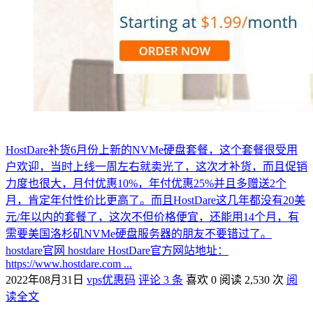
HostDare补货6月份上新的NVMe硬盘套餐，这个套餐很受用
户欢迎，当时上线一周左右就卖光了，这次才补货，而且促销
力度也很大，月付优惠10%，年付优惠25%并且多赠送2个
月，肯定年付性价比更高了。而且HostDare这几年都没有20美
元/年以内的套餐了，这次不但价格便宜，还能用14个月，有
需要美国洛杉矶NVMe硬盘服务器的朋友不要错过了。
hostdare官网 hostdare HostDare官方网站地址：
https://www.hostdare.com ...
2022年08月31日
vps优惠码
评论 3 条
喜欢 0
阅读 2,530 次
阅
读全文