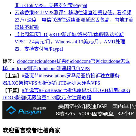
非TikTok VPS，支持支付宝/Paypal
云途香港BGP VPS测评：移动往返直连丢包低，看视频
23万+速度，电信联通往返绕亚洲延迟丢包高，内地IP流
媒体不解锁
【七周年庆】DigiRDP新加坡/洛杉矶/休斯顿/达拉斯
VPS：2.4美元/月，Windows 4.19美元/月，AMD处理
器，支持支付宝/Paypal
标签：
cloudcone
cloudcone优惠码
cloudcone官网
cloudcone怎么
样
cloudcone测评
cloudcone测速
超低价VPS
【上篇】
#圣诞节#hostsolutions罗马尼亚抗投诉独立服务
器/LXC架构VPS五折促销 1TB起步大硬盘VPS
【下篇】
#圣诞节#HostBastic七折优惠码/法国OVH机房/500G
DDOS防御/无限流量/1.39欧元 付注册教程
欢迎留言或者吐槽商家