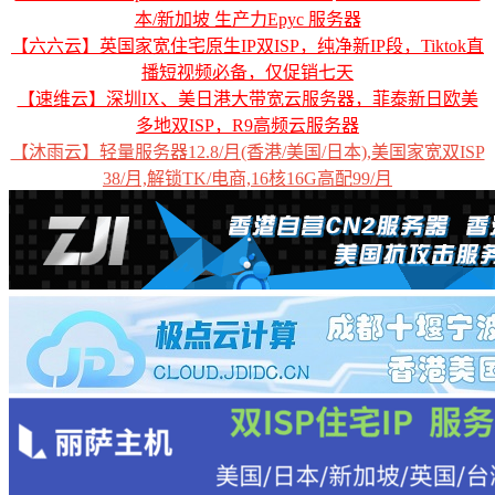
本/新加坡 生产力Epyc 服务器
【六六云】英国家宽住宅原生IP双ISP，纯净新IP段，Tiktok直
播短视频必备，仅促销七天
【速维云】深圳IX、美日港大带宽云服务器，菲泰新日欧美
多地双ISP，R9高频云服务器
【沐雨云】轻量服务器12.8/月(香港/美国/日本),美国家宽双ISP
38/月,解锁TK/电商,16核16G高配99/月