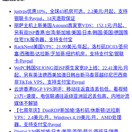
justvps优惠10%，全球43机房可选，2.2美元/月起，支持
银联卡/Paypal，14天退款保证
丽萨主机上新美国Astound真家宽VDS：152.1元/月起，
另有双ISP香港/台湾/新加坡/美国/日本/韩国/英国/德国等
住宅TK服务器，支持支付宝
RackNerd美国VPS：21.99美元/年起，洛杉矶DC03/圣何
塞/西雅图/达拉斯/芝加哥/纽约机房，支持支付宝/银联
卡/Paypal
WePC韩国SEJONG双ISP原生家宽IP上线：22.41澳元/月
起，另有英法德西美加澳日韩台新马泰菲越印尼巴西南
非TikTok VPS，支持支付宝/Paypal
云途香港BGP VPS测评：移动往返直连丢包低，看视频
23万+速度，电信联通往返绕亚洲延迟丢包高，内地IP流
媒体不解锁
【七周年庆】DigiRDP新加坡/洛杉矶/休斯顿/达拉斯
VPS：2.4美元/月，Windows 4.19美元/月，AMD处理
器，支持支付宝/Paypal
Digital-VM新加坡/日本/美国/英国/荷兰/西班牙/瑞典