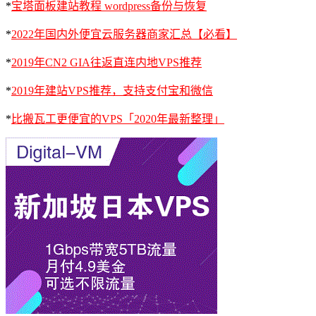
*
宝塔面板建站教程 wordpress备份与恢复
*
2022年国内外便宜云服务器商家汇总【必看】
*
2019年CN2 GIA往返直连内地VPS推荐
*
2019年建站VPS推荐，支持支付宝和微信
*
比搬瓦工更便宜的VPS「2020年最新整理」