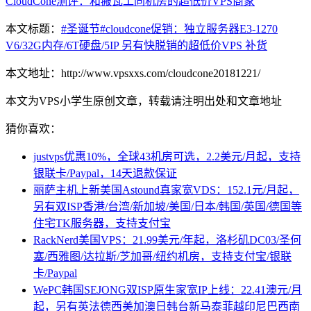
CloudCone测评：和搬瓦工同机房的超低价VPS商家
本文标题：
#圣诞节#cloudcone促销：独立服务器E3-1270
V6/32G内存/6T硬盘/5IP 另有快脱销的超低价VPS 补货
本文地址：http://www.vpsxxs.com/cloudcone20181221/
本文为VPS小学生原创文章，转载请注明出处和文章地址
猜你喜欢：
justvps优惠10%，全球43机房可选，2.2美元/月起，支持
银联卡/Paypal，14天退款保证
丽萨主机上新美国Astound真家宽VDS：152.1元/月起，
另有双ISP香港/台湾/新加坡/美国/日本/韩国/英国/德国等
住宅TK服务器，支持支付宝
RackNerd美国VPS：21.99美元/年起，洛杉矶DC03/圣何
塞/西雅图/达拉斯/芝加哥/纽约机房，支持支付宝/银联
卡/Paypal
WePC韩国SEJONG双ISP原生家宽IP上线：22.41澳元/月
起，另有英法德西美加澳日韩台新马泰菲越印尼巴西南