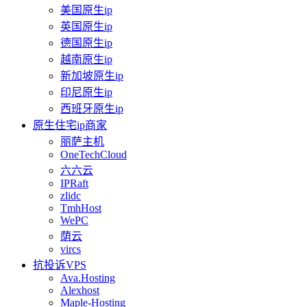
美国原生ip
英国原生ip
德国原生ip
越南原生ip
新加坡原生ip
印尼原生ip
西班牙原生ip
原生住宅ip商家
丽萨主机
OneTechCloud
六六云
IPRaft
zlidc
TmhHost
WePC
荫云
vircs
抗投诉VPS
Ava.Hosting
Alexhost
Maple-Hosting