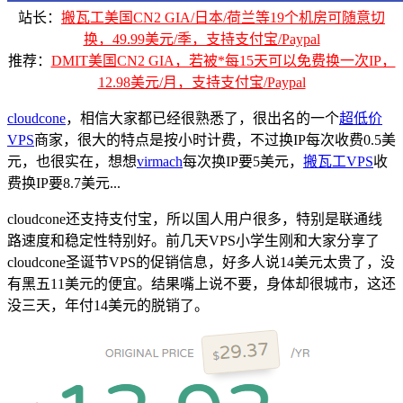
站长：
搬瓦工美国CN2 GIA/日本/荷兰等19个机房可随意切
换，49.99美元/季，支持支付宝/Paypal
推荐：
DMIT美国CN2 GIA，若被*每15天可以免费换一次IP，
12.98美元/月，支持支付宝/Paypal
cloudcone
，相信大家都已经很熟悉了，很出名的一个
超低价
VPS
商家，很大的特点是按小时计费，不过换IP每次收费0.5美
元，也很实在，想想
virmach
每次换IP要5美元，
搬瓦工VPS
收
费换IP要8.7美元...
cloudcone还支持支付宝，所以国人用户很多，特别是联通线
路速度和稳定性特别好。前几天VPS小学生刚和大家分享了
cloudcone圣诞节VPS的促销信息，好多人说14美元太贵了，没
有黑五11美元的便宜。结果嘴上说不要，身体却很城市，这还
没三天，年付14美元的脱销了。