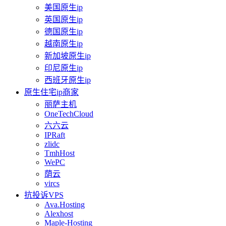
美国原生ip
英国原生ip
德国原生ip
越南原生ip
新加坡原生ip
印尼原生ip
西班牙原生ip
原生住宅ip商家
丽萨主机
OneTechCloud
六六云
IPRaft
zlidc
TmhHost
WePC
荫云
vircs
抗投诉VPS
Ava.Hosting
Alexhost
Maple-Hosting