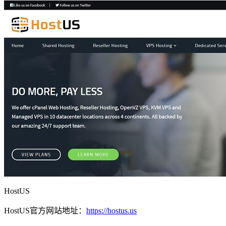
HostUS
HostUS官方网站地址：
https://hostus.us