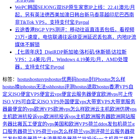
WePC韩国SEJONG双ISP原生家宽IP上线：22.41澳元/月
起，另有英法德西美加澳日韩台新马泰菲越印尼巴西南
非TikTok VPS，支持支付宝/Paypal
云途香港BGP VPS测评：移动往返直连丢包低，看视频
23万+速度，电信联通往返绕亚洲延迟丢包高，内地IP流
媒体不解锁
【七周年庆】DigiRDP新加坡/洛杉矶/休斯顿/达拉斯
VPS：2.4美元/月，Windows 4.19美元/月，AMD处理
器，支持支付宝/Paypal
标签：
hostus
hostusvps
hostus优惠码
hostus封IP
hostus怎么样
hostus换ip
hostus无法ssh
hostus评测
hostus退款
hostus香港
VPS自
定义ISO
便宜VPS
便宜云vps
便宜云服务器
便宜欧洲vps
可上传
ISO VPS
可自定义ISO VPS
外国便宜vps
大带宽VPS
大带宽服务
器
最便宜的vps
欧洲VPS
欧洲vps怎么样
欧洲云主机
欧洲仿牌vps
主机
欧洲抗投诉vps
欧洲抗投诉vps主机
欧洲服务器
欧洲网站服
务器
比搬瓦工便宜的vps
美国和欧洲VPS
荷兰ddos发包机
荷兰g
口服务器
荷兰VPS
荷兰vps怎么样
荷兰vps测评
荷兰云服务器
荷
兰发包服务器
荷兰大流量服务器
荷兰抗投诉vps主机
荷兰搭建