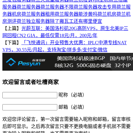
服务器
荷兰服务器
荷兰服务器不限
荷兰服务器攻击专用
荷兰服
务器机房
荷兰服务器租用
荷兰服务器能涉黄吗
荷兰机房
荷兰机
房测评
荷兰独立服务器
除了搬瓦工还有哪里便宜
【上篇】
光蔚互联：美国洛杉矶20G高防VPS，原生北美IP三
网回程CN2 GIA，最低仅需18元/月，200元/年
【下篇】
「飞悦通讯」开业预售大优惠：IPLC中港专线NAT
VPS，30.55元/月起，支持淘宝/拼多多/支付宝/微信
欢迎留言或者吐槽商家
昵称（必填）
邮箱（必填）
欢迎您评论留言，第一次留言需要输入昵称和邮箱，留言审核
后即可显示。之后再次留言只要不更换电脑或者手机就不需要