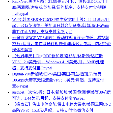
RackNerd美国VPS：21.99美元/年起，洛杉矶DC03/圣何
塞/西雅图/达拉斯/芝加哥/纽约机房，支持支付宝/银联
卡/Paypal
WePC韩国SEJONG双ISP原生家宽IP上线：22.41澳元/月
起，另有英法德西美加澳日韩台新马泰菲越印尼巴西南
非TikTok VPS，支持支付宝/Paypal
云途香港BGP VPS测评：移动往返直连丢包低，看视频
23万+速度，电信联通往返绕亚洲延迟丢包高，内地IP流
媒体不解锁
【七周年庆】DigiRDP新加坡/洛杉矶/休斯顿/达拉斯
VPS：2.4美元/月，Windows 4.19美元/月，AMD处理
器，支持支付宝/Paypal
Digital-VM新加坡/日本/美国/英国/荷兰/西班牙/瑞典
10Gbps大带宽无限流量VPS：8美元/月起，支持支付
宝/Paypal
justhost一次性5折：日本/新加坡/美国/欧洲/南美等30机房
可选，1.44美元/月起，支持支付宝/Paypal
【极点云】佛山电信高防/佛山电信大带宽/美国三网CN2
高防VPS：15.3元/月起，支持支付宝/微信支付