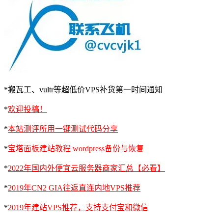
*搬瓦工、vultr等超低价VPS补货第一时间通知
*
欢迎投稿！
*
本站测评所用一键测试代码分享
*
宝塔面板建站教程 wordpress备份与恢复
*
2022年国内外便宜云服务器商家汇总【必看】
*
2019年CN2 GIA往返直连内地VPS推荐
*
2019年建站VPS推荐，支持支付宝和微信