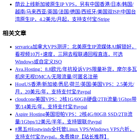
荫云上线新加坡原生IP VPS，另有中国香港/日本/韩国/
越南/马来西亚/英国/法国/德国/西班牙/美国双ISP/中国台
湾原生IP，4.2美元/月起，支持支付宝/Stripe
相关文章
servarica加拿大VPS测评：北美原生IP流媒体AI解锁好，
看视频10万+速度，三网去程联通回程直连，可选
Windows或自定义ISO
Ava.Hosting：8.8欧元/年抗投诉VPS限量补货，摩尔多瓦
机房无视DMCA/无限流量/可匿名注册
HostUS香港/新加坡/悉尼/荷兰/英国/美国VPS：2.5美元/
月，20美元/年，支持支付宝/Paypal
cloudcone美国VPS：2核1G/60GB硬盘/2TB流量/1Gbps带
宽/14美元/年，支持支付宝/Paypal
Aspire Hosting美国坦帕VPS：2核4G/80GB SSD/2TB流
量/1Gbps/12美元/半年，支持银联/Paypal
#黑五#Hostwinds全托管Linux VPS/Windows VPS六折，
支持支付宝/Paypal，免费换IP【站长推荐】