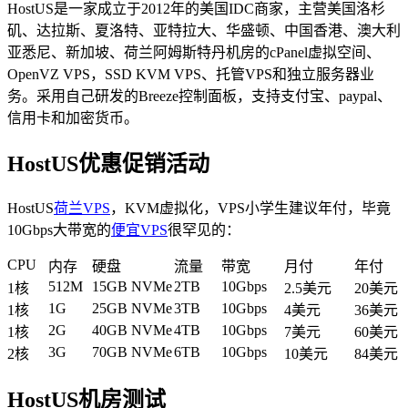
HostUS是一家成立于2012年的美国IDC商家，主营美国洛杉
矶、达拉斯、夏洛特、亚特拉大、华盛顿、中国香港、澳大利
亚悉尼、新加坡、荷兰阿姆斯特丹机房的cPanel虚拟空间、
OpenVZ VPS，SSD KVM VPS、托管VPS和独立服务器业
务。采用自己研发的Breeze控制面板，支持支付宝、paypal、
信用卡和加密货币。
HostUS优惠促销活动
HostUS
荷兰VPS
，KVM虚拟化，VPS小学生建议年付，毕竟
10Gbps大带宽的
便宜VPS
很罕见的：
CPU
内存
硬盘
流量
带宽
月付
年付
512M
15GB NVMe
2TB
10Gbps
1核
2.5美元
20美元
1G
25GB NVMe
3TB
10Gbps
1核
4美元
36美元
2G
40GB NVMe
4TB
10Gbps
1核
7美元
60美元
3G
70GB NVMe
6TB
10Gbps
2核
10美元
84美元
HostUS机房测试