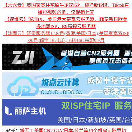
【六六云】英国家宽住宅原生IP双ISP，纯净新IP段，Tiktok直
播短视频必备，仅促销七天
【速维云】深圳IX、美日港大带宽云服务器，菲泰新日欧美
多地双ISP，R9高频云服务器
【沐雨云】轻量服务器12.8/月(香港/美国/日本),美国家宽双ISP
38/月,解锁TK/电商,16核16G高配99/月
站长：
搬瓦工美国CN2 GIA/日本/荷兰等19个机房可随意切