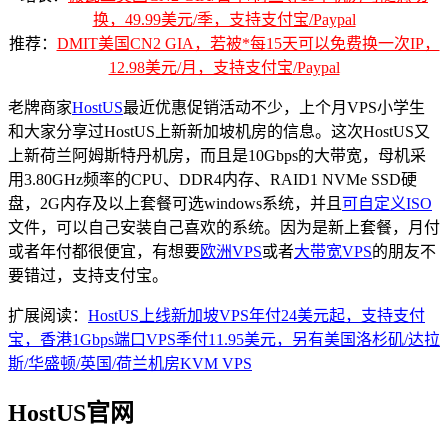
换，49.99美元/季，支持支付宝/Paypal
推荐：
DMIT美国CN2 GIA，若被*每15天可以免费换一次IP，
12.98美元/月，支持支付宝/Paypal
老牌商家
HostUS
最近优惠促销活动不少，上个月VPS小学生
和大家分享过HostUS上新新加坡机房的信息。这次HostUS又
上新荷兰阿姆斯特丹机房，而且是10Gbps的大带宽，母机采
用3.80GHz频率的CPU、DDR4内存、RAID1 NVMe SSD硬
盘，2G内存及以上套餐可选windows系统，并且
可自定义ISO
文件，可以自己安装自己喜欢的系统。因为是新上套餐，月付
或者年付都很便宜，有想要
欧洲VPS
或者
大带宽VPS
的朋友不
要错过，支持支付宝。
扩展阅读：
HostUS上线新加坡VPS年付24美元起，支持支付
宝，香港1Gbps端口VPS季付11.95美元，另有美国洛杉矶/达拉
斯/华盛顿/英国/荷兰机房KVM VPS
HostUS官网