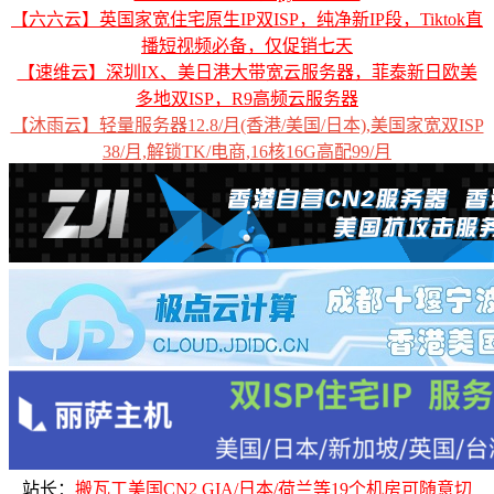
【六六云】英国家宽住宅原生IP双ISP，纯净新IP段，Tiktok直
播短视频必备，仅促销七天
【速维云】深圳IX、美日港大带宽云服务器，菲泰新日欧美
多地双ISP，R9高频云服务器
【沐雨云】轻量服务器12.8/月(香港/美国/日本),美国家宽双ISP
38/月,解锁TK/电商,16核16G高配99/月
站长：
搬瓦工美国CN2 GIA/日本/荷兰等19个机房可随意切