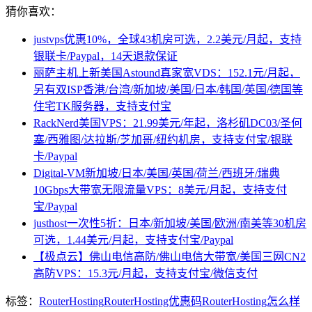
猜你喜欢：
justvps优惠10%，全球43机房可选，2.2美元/月起，支持
银联卡/Paypal，14天退款保证
丽萨主机上新美国Astound真家宽VDS：152.1元/月起，
另有双ISP香港/台湾/新加坡/美国/日本/韩国/英国/德国等
住宅TK服务器，支持支付宝
RackNerd美国VPS：21.99美元/年起，洛杉矶DC03/圣何
塞/西雅图/达拉斯/芝加哥/纽约机房，支持支付宝/银联
卡/Paypal
Digital-VM新加坡/日本/美国/英国/荷兰/西班牙/瑞典
10Gbps大带宽无限流量VPS：8美元/月起，支持支付
宝/Paypal
justhost一次性5折：日本/新加坡/美国/欧洲/南美等30机房
可选，1.44美元/月起，支持支付宝/Paypal
【极点云】佛山电信高防/佛山电信大带宽/美国三网CN2
高防VPS：15.3元/月起，支持支付宝/微信支付
标签：
RouterHosting
RouterHosting优惠码
RouterHosting怎么样