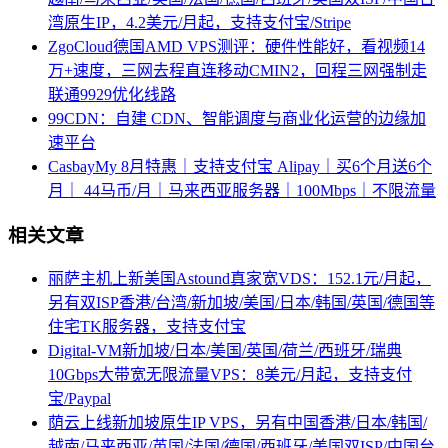
湾原生IP，4.2美元/月起，支持支付宝/Stripe
ZgoCloud德国AMD VPS测评：硬件性能好，看视频14
万+速度，三网去程直连移动CMIN2，回程三网强制走
联通9929优化线路
99CDN：自建 CDN、智能调度与商业化运营的边缘加
速平台
CasbayMy 8月特惠｜支持支付宝 Alipay｜买6个月送6个
月｜ 44马币/月｜马来西亚服务器｜100Mbps｜不限流量
相关文章
丽萨主机上新美国Astound真家宽VDS：152.1元/月起，
另有双ISP香港/台湾/新加坡/美国/日本/韩国/英国/德国等
住宅TK服务器，支持支付宝
Digital-VM新加坡/日本/美国/英国/荷兰/西班牙/瑞典
10Gbps大带宽无限流量VPS：8美元/月起，支持支付
宝/Paypal
荫云上线新加坡原生IP VPS，另有中国香港/日本/韩国/
越南/马来西亚/英国/法国/德国/西班牙/美国双ISP/中国台