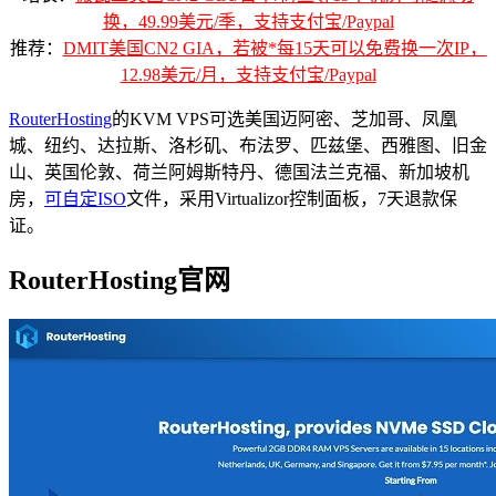
换，49.99美元/季，支持支付宝/Paypal
推荐：
DMIT美国CN2 GIA，若被*每15天可以免费换一次IP，
12.98美元/月，支持支付宝/Paypal
RouterHosting
的KVM VPS可选美国迈阿密、芝加哥、凤凰
城、纽约、达拉斯、洛杉矶、布法罗、匹兹堡、西雅图、旧金
山、英国伦敦、荷兰阿姆斯特丹、德国法兰克福、新加坡机
房，
可自定ISO
文件，采用Virtualizor控制面板，7天退款保
证。
RouterHosting官网