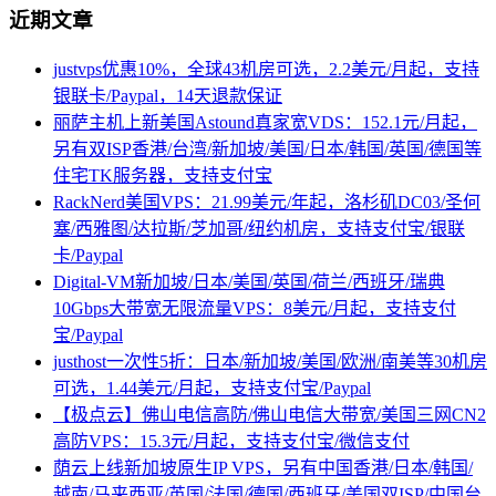
近期文章
justvps优惠10%，全球43机房可选，2.2美元/月起，支持
银联卡/Paypal，14天退款保证
丽萨主机上新美国Astound真家宽VDS：152.1元/月起，
另有双ISP香港/台湾/新加坡/美国/日本/韩国/英国/德国等
住宅TK服务器，支持支付宝
RackNerd美国VPS：21.99美元/年起，洛杉矶DC03/圣何
塞/西雅图/达拉斯/芝加哥/纽约机房，支持支付宝/银联
卡/Paypal
Digital-VM新加坡/日本/美国/英国/荷兰/西班牙/瑞典
10Gbps大带宽无限流量VPS：8美元/月起，支持支付
宝/Paypal
justhost一次性5折：日本/新加坡/美国/欧洲/南美等30机房
可选，1.44美元/月起，支持支付宝/Paypal
【极点云】佛山电信高防/佛山电信大带宽/美国三网CN2
高防VPS：15.3元/月起，支持支付宝/微信支付
荫云上线新加坡原生IP VPS，另有中国香港/日本/韩国/
越南/马来西亚/英国/法国/德国/西班牙/美国双ISP/中国台