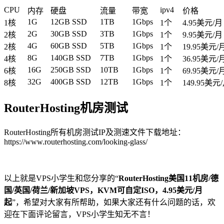
CPU
ipv4
内存
硬盘
流量
带宽
价格
1G
12GB SSD
1TB
1Gbps
1核
1个
4.95美元/月
2G
30GB SSD
3TB
1Gbps
2核
1个
9.95美元/月
4G
60GB SSD
5TB
1Gbps
2核
1个
19.95美元/
8G
140GB SSD
7TB
1Gbps
4核
1个
36.95美元/
16G
250GB SSD
10TB
1Gbps
6核
1个
69.95美元/
32G
400GB SSD
12TB
1Gbps
8核
1个
149.95美元
RouterHosting机房测试
RouterHosting所有机房测试IP及测速文件下载地址：
https://www.routerhosting.com/looking-glass/
以上就是VPS小学生和您分享的“
RouterHosting美国11机房/德
国/英国/荷兰/新加坡VPS，KVM可自定ISO，4.95美元/月
起
”，希望对大家有所帮助，如果大家还有什么问题的话，欢
迎在下面评论留言，VPS小学生知无不言！