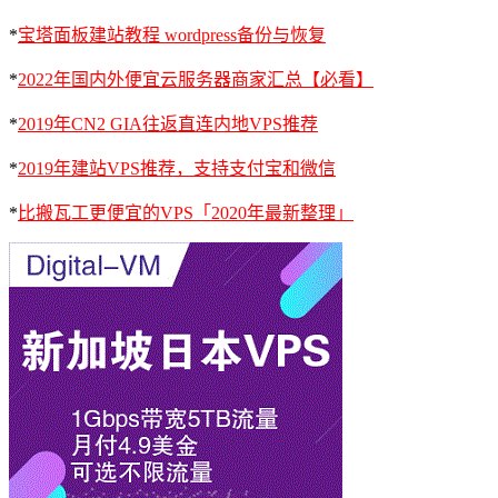
*
宝塔面板建站教程 wordpress备份与恢复
*
2022年国内外便宜云服务器商家汇总【必看】
*
2019年CN2 GIA往返直连内地VPS推荐
*
2019年建站VPS推荐，支持支付宝和微信
*
比搬瓦工更便宜的VPS「2020年最新整理」