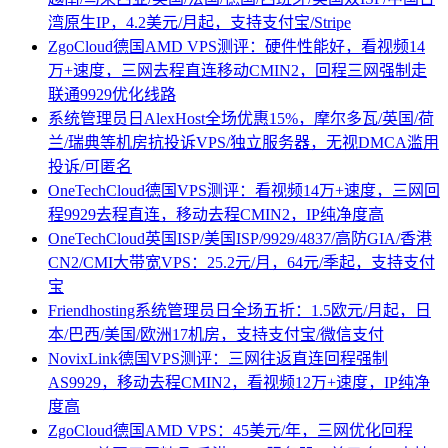
湾原生IP，4.2美元/月起，支持支付宝/Stripe
ZgoCloud德国AMD VPS测评：硬件性能好，看视频14
万+速度，三网去程直连移动CMIN2，回程三网强制走
联通9929优化线路
系统管理员日AlexHost全场优惠15%，摩尔多瓦/英国/荷
兰/瑞典等机房抗投诉VPS/独立服务器，无视DMCA滥用
投诉/可匿名
OneTechCloud德国VPS测评：看视频14万+速度，三网回
程9929去程直连，移动去程CMIN2，IP纯净度高
OneTechCloud英国ISP/美国ISP/9929/4837/高防GIA/香港
CN2/CMI大带宽VPS：25.2元/月，64元/季起，支持支付
宝
Friendhosting系统管理员日全场五折：1.5欧元/月起，日
本/巴西/美国/欧洲17机房，支持支付宝/微信支付
NovixLink德国VPS测评：三网往返直连回程强制
AS9929，移动去程CMIN2，看视频12万+速度，IP纯净
度高
ZgoCloud德国AMD VPS：45美元/年，三网优化回程