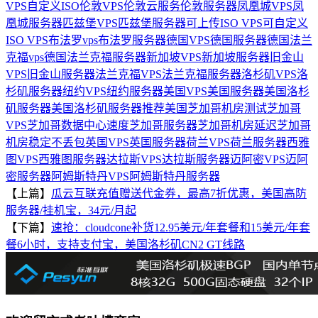
VPS自定义ISO
伦敦VPS
伦敦云服务
伦敦服务器
凤凰城VPS
凤
凰城服务器
匹兹堡VPS
匹兹堡服务器
可上传ISO VPS
可自定义
ISO VPS
布法罗vps
布法罗服务器
德国VPS
德国服务器
德国法兰
克福vps
德国法兰克福服务器
新加坡VPS
新加坡服务器
旧金山
VPS
旧金山服务器
法兰克福VPS
法兰克福服务器
洛杉矶VPS
洛
杉矶服务器
纽约VPS
纽约服务器
美国VPS
美国服务器
美国洛杉
矶服务器
美国洛杉矶服务器推荐
美国芝加哥机房测试
芝加哥
VPS
芝加哥数据中心速度
芝加哥服务器
芝加哥机房延迟
芝加哥
机房稳定不丢包
英国VPS
英国服务器
荷兰VPS
荷兰服务器
西雅
图VPS
西雅图服务器
达拉斯VPS
达拉斯服务器
迈阿密VPS
迈阿
密服务器
阿姆斯特丹VPS
阿姆斯特丹服务器
【上篇】
瓜云互联充值赠送代金券，最高7折优惠，美国高防
服务器/挂机宝，34元/月起
【下篇】
速抢：cloudcone补货12.95美元/年套餐和15美元/年套
餐6小时，支持支付宝，美国洛杉矶CN2 GT线路